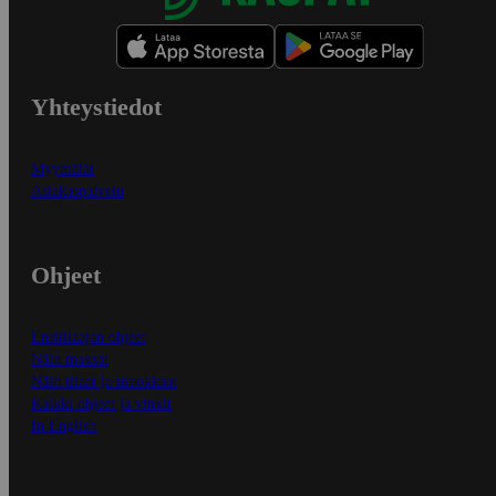
Yhteystiedot
Myymälät
Asiakaspalvelu
Ohjeet
Ensitilaajan ohjeet
Näin maksat
Näin tilaat ja muokkaat
Kaikki ohjeet ja vinkit
In English