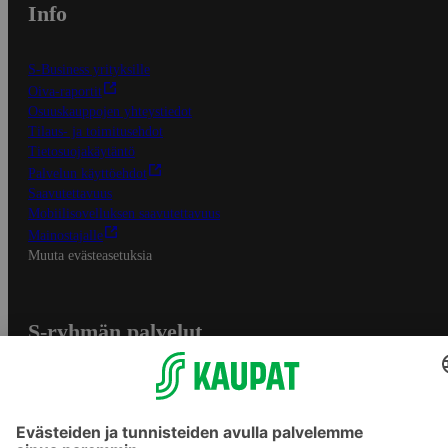
Info
S-Business yrityksille
Oiva-raportit
Osuuskauppojen yhteystiedot
Tilaus- ja toimitusehdot
Tietosuojakäytäntö
Palvelun käyttöehdot
Saavutettavuus
Mobiilisovelluksen saavutettavuus
Mainostajalle
Muuta evästeasetuksia
S-ryhmän palvelut
S-ryhmä
Asiakasomistajuus
Yhteishyvä Ruoka -sovellus