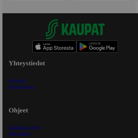
Yhteystiedot
Myymälät
Asiakaspalvelu
Ohjeet
Ensitilaajan ohjeet
Näin maksat