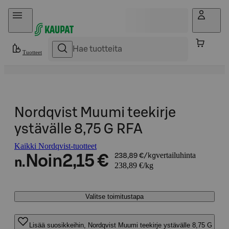
Hyppää sisältöön
Tuotteet
Nordqvist Muumi teekirje
ystävälle 8,75 G RFA
Kaikki Nordqvist-tuotteet
vertailuhinta
Noin
2,15 €
238,89 €/kg
n.
238,89 €/kg
Valitse toimitustapa
Lisää suosikkeihin, Nordqvist Muumi teekirje ystävälle 8,75 G