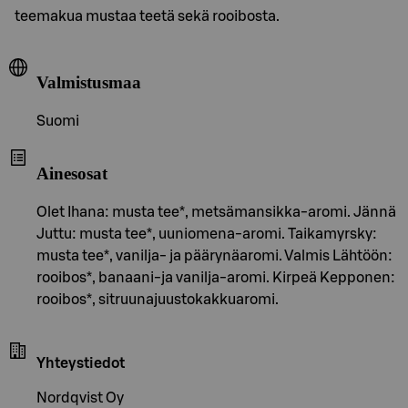
teemakua mustaa teetä sekä rooibosta.
Valmistusmaa
Suomi
Ainesosat
Olet Ihana: musta tee*, metsämansikka-aromi. Jännä
Juttu: musta tee*, uuniomena-aromi. Taikamyrsky:
musta tee*, vanilja- ja päärynäaromi. Valmis Lähtöön:
rooibos*, banaani-ja vanilja-aromi. Kirpeä Kepponen:
rooibos*, sitruunajuustokakkuaromi.
Yhteystiedot
Nordqvist Oy