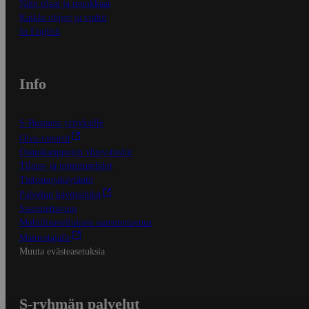
Näin tilaat ja muokkaat
Kaikki ohjeet ja vinkit
In English
Info
S-Business yrityksille
Oiva-raportit
Osuuskauppojen yhteystiedot
Tilaus- ja toimitusehdot
Tietosuojakäytäntö
Palvelun käyttöehdot
Saavutettavuus
Mobiilisovelluksen saavutettavuus
Mainostajalle
Muuta evästeasetuksia
S-ryhmän palvelut