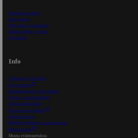
Ensitilaajan ohjeet
Näin maksat
Näin tilaat ja muokkaat
Kaikki ohjeet ja vinkit
In English
Info
S-Business yrityksille
Oiva-raportit
Osuuskauppojen yhteystiedot
Tilaus- ja toimitusehdot
Tietosuojakäytäntö
Palvelun käyttöehdot
Saavutettavuus
Mobiilisovelluksen saavutettavuus
Mainostajalle
Muuta evästeasetuksia