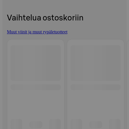
Vaihtelua ostoskoriin
Muut viinit ja muut rypäletuotteet
Ohita listaus