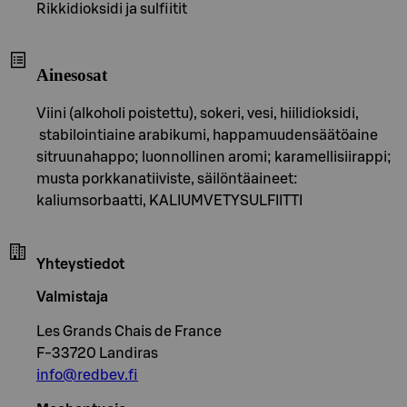
Rikkidioksidi ja sulfiitit
Ainesosat
Viini (alkoholi poistettu), sokeri, vesi, hiilidioksidi,
stabilointiaine arabikumi, happamuudensäätöaine
sitruunahappo; luonnollinen aromi; karamellisiirappi;
musta porkkanatiiviste, säilöntäaineet:
kaliumsorbaatti, KALIUMVETYSULFIITTI
Yhteystiedot
Valmistaja
Les Grands Chais de France
F-33720 Landiras
info@redbev.fi