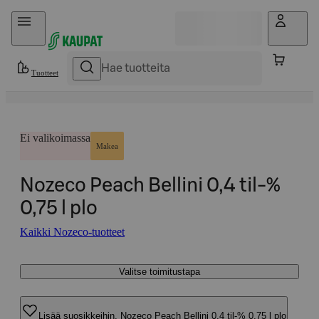
Hyppää sisältöön
Tuotteet
Ei valikoimassa
Makea
Nozeco Peach Bellini 0,4 til-%
0,75 l plo
Kaikki Nozeco-tuotteet
Valitse toimitustapa
Lisää suosikkeihin, Nozeco Peach Bellini 0,4 til-% 0,75 l plo