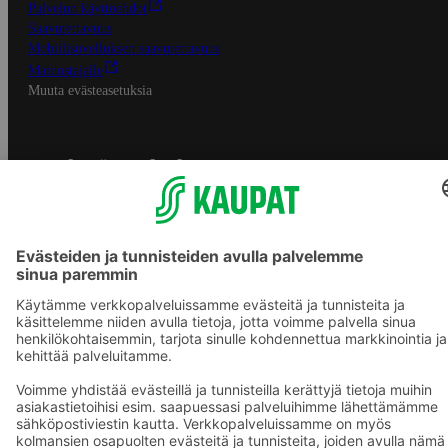
Palvelun käyttöehdot
Saavutettavuus
Mobiilisovelluksen saavutettavuus
Mainostajalle
Muuta evästeasetuksia
S-ryhmän palvelut
S-ryhmä
Asiakasomistajuus
Yhteishyvä Ruoka -sovellus
S-ostoslista -sovellus
Prisma.fi
Sokos.fi
S-Pankki
Yhteishyvä
Sokos Hotels
Raflaamo