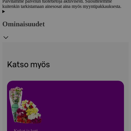
Päivitämme palvelun tuotetietoja aktiivisesti. Suosittelemme
kuitenkin tarkistamaan ainesosat aina myös myyntipakkauksesta.
Ominaisuudet
Katso myös
Kukat ja koti