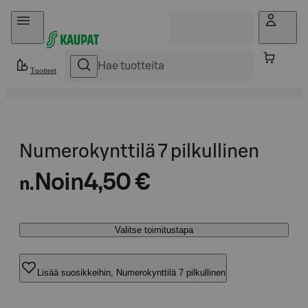
Hyppää sisältöön
Tuotteet
Numerokynttilä 7 pilkullinen
Noin
4,50 €
n.
Valitse toimitustapa
Lisää suosikkeihin, Numerokynttilä 7 pilkullinen