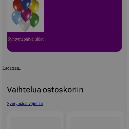
Syntymäpäiväjuhlat
Ladataan...
Vaihtelua ostoskoriin
Syntymäpäiväjuhlat
Ohita listaus