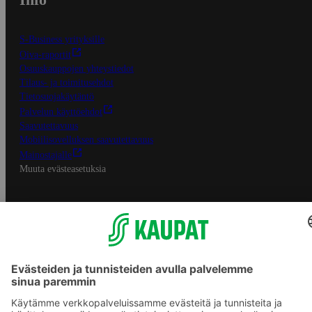
S-Business yrityksille
Oiva-raportit
Osuuskauppojen yhteystiedot
Tilaus- ja toimitusehdot
Tietosuojakäytäntö
Palvelun käyttöehdot
Saavutettavuus
Mobiilisovelluksen saavutettavuus
Mainostajalle
Muuta evästeasetuksia
S-ryhmän palvelut
S-ryhmä
Asiakasomistajuus
Yhteishyvä Ruoka -sovellus
S-ostoslista -sovellus