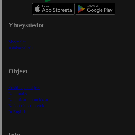
Yhteystiedot
Myymälät
Asiakaspalvelu
Ohjeet
Ensitilaajan ohjeet
Näin maksat
Näin tilaat ja muokkaat
Kaikki ohjeet ja vinkit
In English
Info