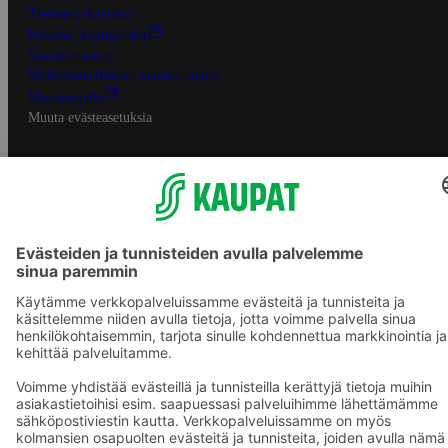
Tietosuojakäytäntö
Palvelun käyttöehdot
Saavutettavuus
Mobiilisovelluksen saavutettavuus
Mainostajalle
Muuta evästeasetuksia
S-ryhmän palvelut
S-ryhmä
Asiakasomistajuus
Yhteishyvä Ruoka -sovellus
S-ostoslista -sovellus
Prisma.fi
Sokos.fi
S-Pankki
Yhteishyvä
Sokos Hotels