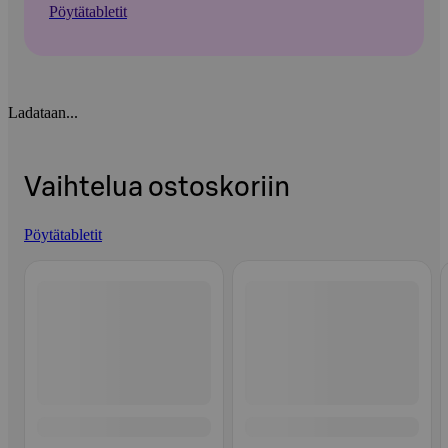
Pöytätabletit
Ladataan...
Vaihtelua ostoskoriin
Pöytätabletit
Ohita listaus