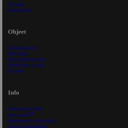
Myymälät
Asiakaspalvelu
Ohjeet
Ensitilaajan ohjeet
Näin maksat
Näin tilaat ja muokkaat
Kaikki ohjeet ja vinkit
In English
Info
S-Business yrityksille
Oiva-raportit
Osuuskauppojen yhteystiedot
Tilaus- ja toimitusehdot