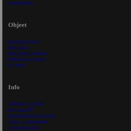
Asiakaspalvelu
Ohjeet
Ensitilaajan ohjeet
Näin maksat
Näin tilaat ja muokkaat
Kaikki ohjeet ja vinkit
In English
Info
S-Business yrityksille
Oiva-raportit
Osuuskauppojen yhteystiedot
Tilaus- ja toimitusehdot
Tietosuojakäytäntö