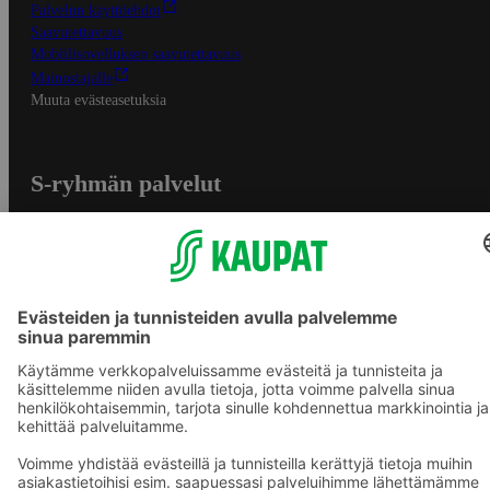
Palvelun käyttöehdot
Saavutettavuus
Mobiilisovelluksen saavutettavuus
Mainostajalle
Muuta evästeasetuksia
S-ryhmän palvelut
S-ryhmä
Asiakasomistajuus
Yhteishyvä Ruoka -sovellus
S-ostoslista -sovellus
Prisma.fi
Sokos.fi
S-Pankki
Yhteishyvä
Sokos Hotels
Raflaamo