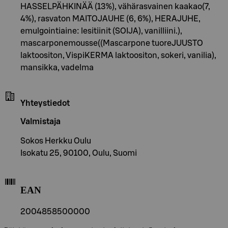
HASSELPÄHKINÄÄ (13%), vähärasvainen kaakao(7,
4%), rasvaton MAITOJAUHE (6, 6%), HERAJUHE,
emulgointiaine: lesitiinit (SOIJA), vanilliini.),
mascarponemousse((Mascarpone tuoreJUUSTO
laktoositon, VispiKERMA laktoositon, sokeri, vanilia),
mansikka, vadelma
Yhteystiedot
Valmistaja
Sokos Herkku Oulu
Isokatu 25, 90100, Oulu, Suomi
EAN
2004858500000