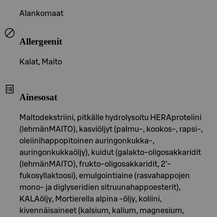
Alankomaat
Allergeenit
Kalat, Maito
Ainesosat
Maltodekstriini, pitkälle hydrolysoitu HERAproteiini
(lehmänMAITO), kasviöljyt (palmu-, kookos-, rapsi-,
oleiinihappopitoinen auringonkukka-,
auringonkukkaöljy), kuidut (galakto-oligosakkaridit
(lehmänMAITO), frukto-oligosakkaridit, 2'-
fukosyllaktoosi), emulgointiaine (rasvahappojen
mono- ja diglyseridien sitruunahappoesterit),
KALAöljy, Mortierella alpina -öljy, koliini,
kivennäisaineet (kalsium, kalium, magnesium,