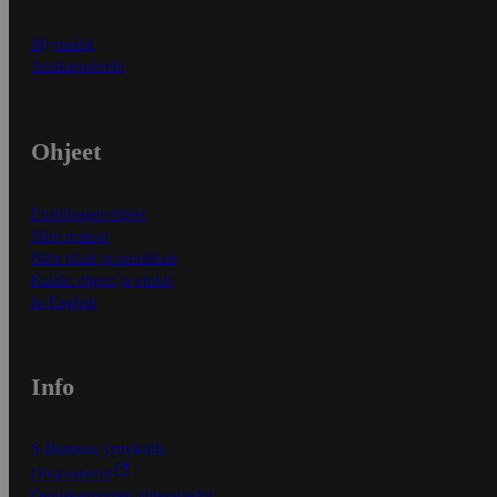
Myymälät
Asiakaspalvelu
Ohjeet
Ensitilaajan ohjeet
Näin maksat
Näin tilaat ja muokkaat
Kaikki ohjeet ja vinkit
In English
Info
S-Business yrityksille
Oiva-raportit
Osuuskauppojen yhteystiedot