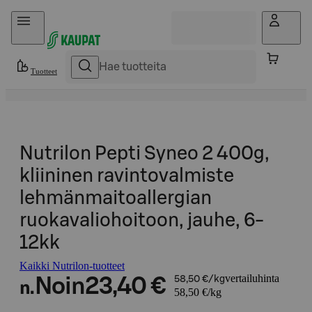
Hyppää sisältöön
Tuotteet
Nutrilon Pepti Syneo 2 400g,
kliininen ravintovalmiste
lehmänmaitoallergian
ruokavaliohoitoon, jauhe, 6-
12kk
Kaikki Nutrilon-tuotteet
vertailuhinta
Noin
23,40 €
58,50 €/kg
n.
58,50 €/kg