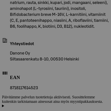
natrium, rauta, sinkki, kupari, jodi, mangaani, seleeni),
aminohapot (L-tyrosiini, tauriini), inositoli,
Bifidobacterium breve M-16V, L-karnitiini, vitamiinit
(C, E, pantoteenihappo, niasiini, A, riboflaviini, tiamiini,
B6, foolihappo, K, biotiini, D3, B12), nukleotidit.
Yhteystiedot
Danone Oy
Siltasaarenkatu 8-10, 00530 Helsinki
EAN
8718117614523
Päivitämme palvelun tuotetietoja aktiivisesti. Suosittelemme
kuitenkin tarkistamaan ainesosat aina myös myyntipakkauksesta.