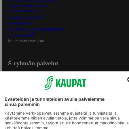
Tilaus- ja toimitusehdot
Tietosuojakäytäntö
Palvelun käyttöehdot
Saavutettavuus
Mobiilisovelluksen saavutettavuus
Mainostajalle
Muuta evästeasetuksia
S-ryhmän palvelut
S-ryhmä
Asiakasomistajuus
Yhteishyvä Ruoka -sovellus
S-ostoslista -sovellus
Prisma.fi
Sokos.fi
S-Pankki
Yhteishyvä