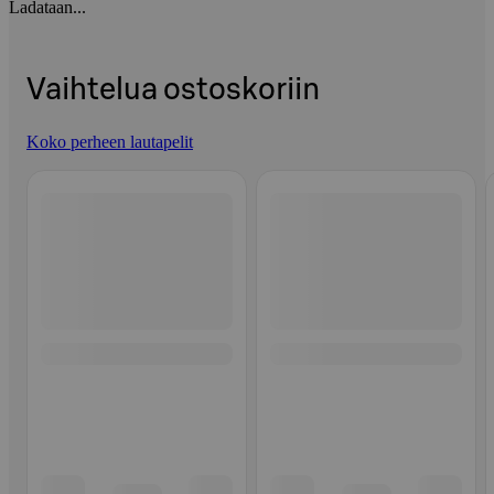
Ladataan...
Vaihtelua ostoskoriin
Koko perheen lautapelit
Ohita listaus