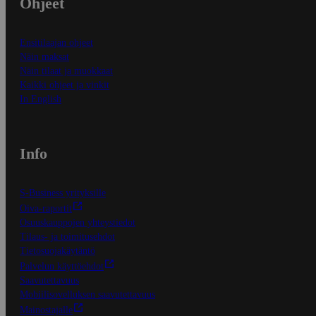
Ohjeet
Ensitilaajan ohjeet
Näin maksat
Näin tilaat ja muokkaat
Kaikki ohjeet ja vinkit
In English
Info
S-Business yrityksille
Oiva-raportit
Osuuskauppojen yhteystiedot
Tilaus- ja toimitusehdot
Tietosuojakäytäntö
Palvelun käyttöehdot
Saavutettavuus
Mobiilisovelluksen saavutettavuus
Mainostajalle