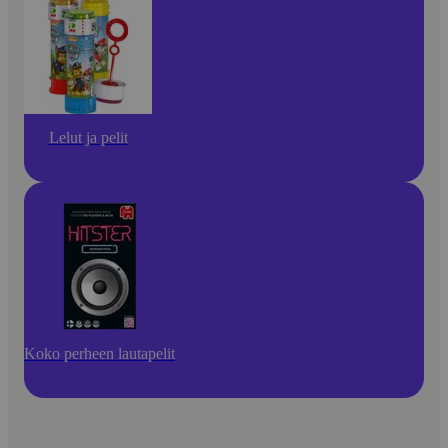
Lelut ja pelit
Koko perheen lautapelit