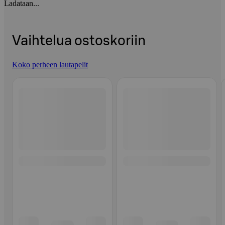
Ladataan...
Vaihtelua ostoskoriin
Koko perheen lautapelit
Ohita listaus