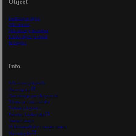
Ohjeet
Ensitilaajan ohjeet
Näin maksat
Näin tilaat ja muokkaat
Kaikki ohjeet ja vinkit
In English
Info
S-Business yrityksille
Oiva-raportit
Osuuskauppojen yhteystiedot
Tilaus- ja toimitusehdot
Tietosuojakäytäntö
Palvelun käyttöehdot
Saavutettavuus
Mobiilisovelluksen saavutettavuus
Mainostajalle