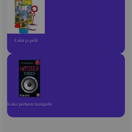
Lelut ja pelit
Koko perheen lautapelit