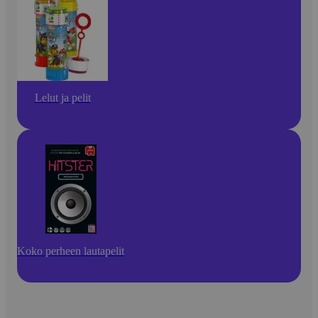
Lelut ja pelit
Koko perheen lautapelit