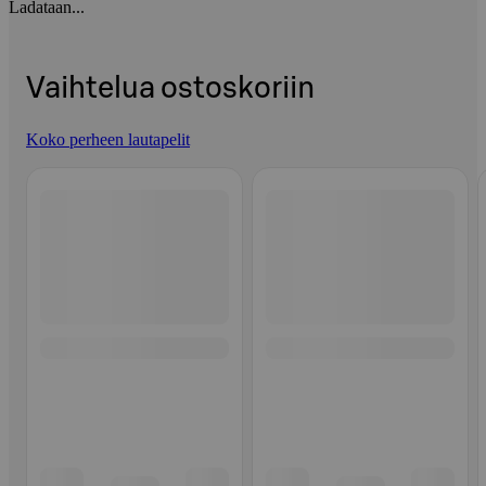
Ladataan...
Vaihtelua ostoskoriin
Koko perheen lautapelit
Ohita listaus