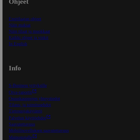
Ohjeet
Ensitilaajan ohjeet
Näin maksat
Näin tilaat ja muokkaat
Kaikki ohjeet ja vinkit
In English
Info
S-Business yrityksille
Oiva-raportit
Osuuskauppojen yhteystiedot
Tilaus- ja toimitusehdot
Tietosuojakäytäntö
Palvelun käyttöehdot
Saavutettavuus
Mobiilisovelluksen saavutettavuus
Mainostajalle