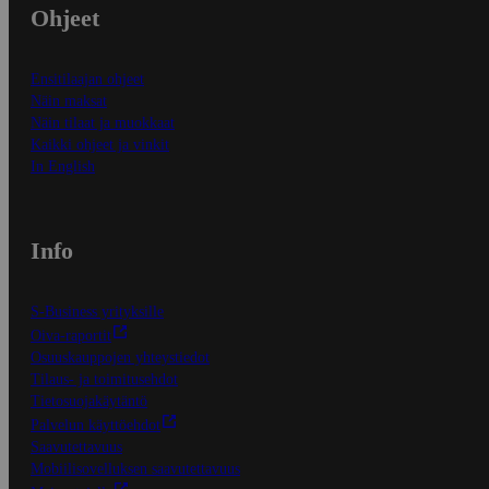
Ohjeet
Ensitilaajan ohjeet
Näin maksat
Näin tilaat ja muokkaat
Kaikki ohjeet ja vinkit
In English
Info
S-Business yrityksille
Oiva-raportit
Osuuskauppojen yhteystiedot
Tilaus- ja toimitusehdot
Tietosuojakäytäntö
Palvelun käyttöehdot
Saavutettavuus
Mobiilisovelluksen saavutettavuus