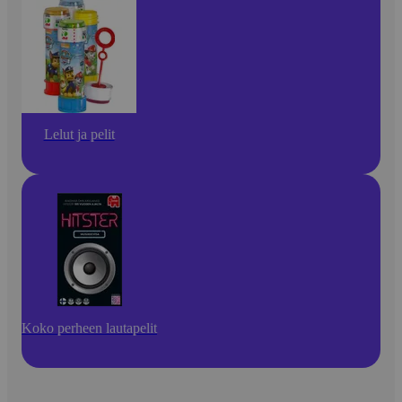
Lelut ja pelit
Koko perheen lautapelit