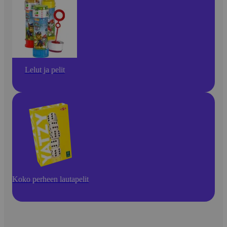
Lelut ja pelit
Koko perheen lautapelit