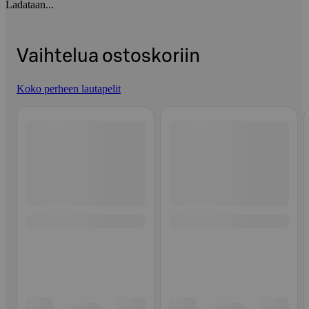
Ladataan...
Vaihtelua ostoskoriin
Koko perheen lautapelit
Ohita listaus