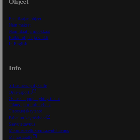
Ohjeet
Ensitilaajan ohjeet
Näin maksat
Näin tilaat ja muokkaat
Kaikki ohjeet ja vinkit
In English
Info
S-Business yrityksille
Oiva-raportit
Osuuskauppojen yhteystiedot
Tilaus- ja toimitusehdot
Tietosuojakäytäntö
Palvelun käyttöehdot
Saavutettavuus
Mobiilisovelluksen saavutettavuus
Mainostajalle