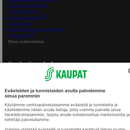
Tilaus- ja toimitusehdot
Tietosuojakäytäntö
Palvelun käyttöehdot
Saavutettavuus
Mobiilisovelluksen saavutettavuus
Mainostajalle
Muuta evästeasetuksia
S-ryhmän palvelut
S-ryhmä
Asiakasomistajuus
Yhteishyvä Ruoka -sovellus
S-ostoslista -sovellus
Prisma.fi
Sokos.fi
S-Pankki
Yhteishyvä