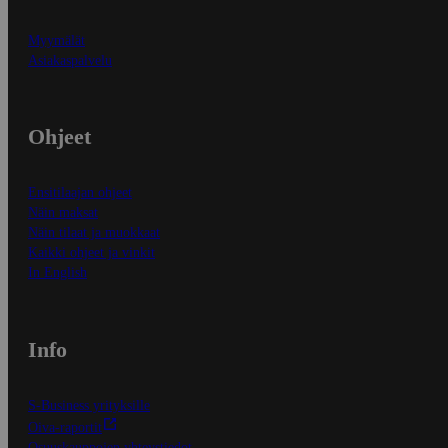
Myymälät
Asiakaspalvelu
Ohjeet
Ensitilaajan ohjeet
Näin maksat
Näin tilaat ja muokkaat
Kaikki ohjeet ja vinkit
In English
Info
S-Business yrityksille
Oiva-raportit
Osuuskauppojen yhteystiedot