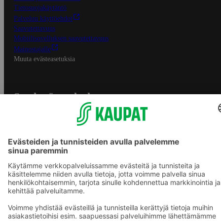
Tietosuojakäytäntö
Palvelun käyttöehdot
Saavutettavuus
Mobiilisovelluksen saavutettavuus
Mainostajalle
Muuta evästeasetuksia
S-ryhmän palvelut
S-ryhmä
Asiakasomistajuus
Yhteishyvä Ruoka -sovellus
S-ostoslista -sovellus
Prisma.fi
Sokos.fi
S-Pankki
Yhteishyvä
Sokos Hotels