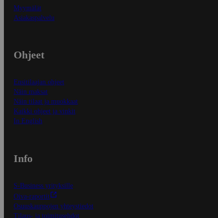
Myymälät
Asiakaspalvelu
Ohjeet
Ensitilaajan ohjeet
Näin maksat
Näin tilaat ja muokkaat
Kaikki ohjeet ja vinkit
In English
Info
S-Business yrityksille
Oiva-raportit
Osuuskauppojen yhteystiedot
Tilaus- ja toimitusehdot