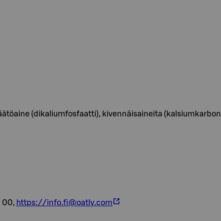
aine (dikaliumfosfaatti), kivennäisaineita (kalsiumkarbonaatti
5 00,
https://info.fi@oatly.com