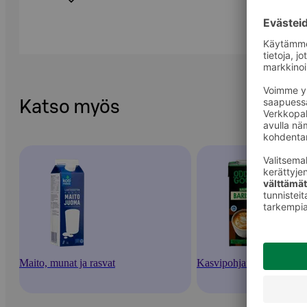
Katso myös
Maito, munat ja rasvat
Kasvipohjaiset juomat