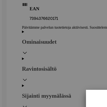
EAN
7394376620171
Päivitämme palvelun tuotetietoja aktiivisesti. Suositte
Ominaisuudet
Ravintosisältö
Sijainti myymälässä