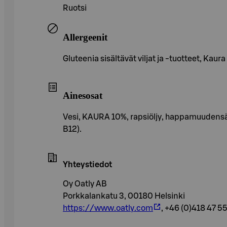
Ruotsi
Allergeenit
Gluteenia sisältävät viljat ja -tuotteet, Kaura
Ainesosat
Vesi, KAURA 10%, rapsiöljy, happamuudensäätö
B12).
Yhteystiedot
Oy Oatly AB
Porkkalankatu 3, 00180 Helsinki
https://www.oatly.com
, +46 (0)418 47 5