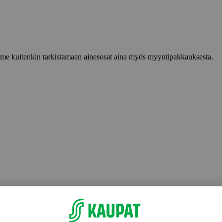
lemme kuitenkin tarkistamaan ainesosat aina myös myyntipakkauksesta.