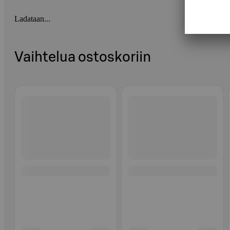
Ladataan...
Vaihtelua ostoskoriin
Ohita listaus