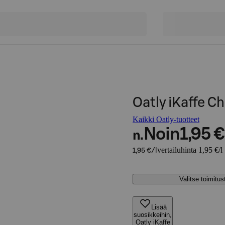
Oatly iKaffe Ch
Kaikki Oatly-tuotteet
Noin
1,95 €
n.
vertailuhinta 1,95 €/l
1,95 €/l
Valitse toimitu
Lisää
suosikkeihin,
Oatly iKaffe