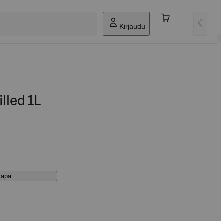
Kirjaudu
illed 1L
stapa