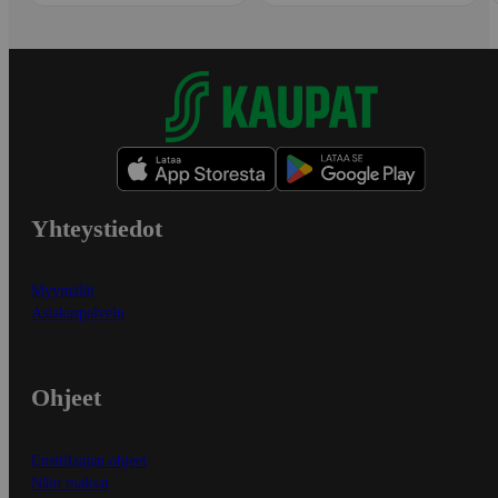
Yhteystiedot
Myymälät
Asiakaspalvelu
Ohjeet
Ensitilaajan ohjeet
Näin maksat