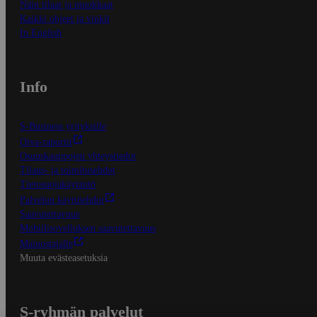
Näin tilaat ja muokkaat
Kaikki ohjeet ja vinkit
In English
Info
S-Business yrityksille
Oiva-raportit
Osuuskauppojen yhteystiedot
Tilaus- ja toimitusehdot
Tietosuojakäytäntö
Palvelun käyttöehdot
Saavutettavuus
Mobiilisovelluksen saavutettavuus
Mainostajalle
Muuta evästeasetuksia
S-ryhmän palvelut