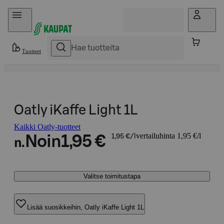
Hyppää sisältöön
Tuotteet
Oatly iKaffe Light 1L
Kaikki Oatly-tuotteet
vertailuhinta 1,95 €/l
Noin
1,95 €
1,95 €/l
n.
Valitse toimitustapa
Lisää suosikkeihin, Oatly iKaffe Light 1L