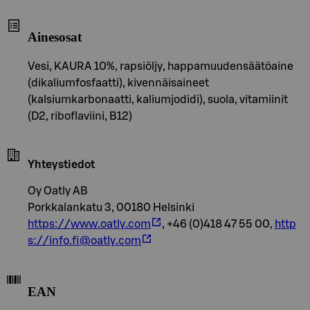
Ainesosat
Vesi, KAURA 10%, rapsiöljy, happamuudensäätöaine
(dikaliumfosfaatti), kivennäisaineet
(kalsiumkarbonaatti, kaliumjodidi), suola, vitamiinit
(D2, riboflaviini, B12)
Yhteystiedot
Oy Oatly AB
Porkkalankatu 3, 00180 Helsinki
https://www.oatly.com
, +46 (0)418 47 55 00,
http
s://info.fi@oatly.com
EAN