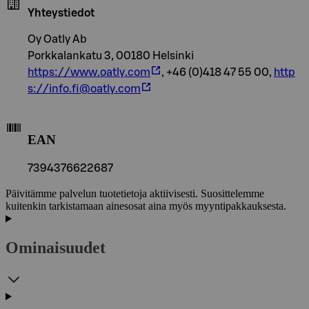
Yhteystiedot
Oy Oatly Ab
Porkkalankatu 3, 00180 Helsinki
https://www.oatly.com
, +46 (0)418 47 55 00,
http
s://info.fi@oatly.com
EAN
7394376622687
Päivitämme palvelun tuotetietoja aktiivisesti. Suosittelemme
kuitenkin tarkistamaan ainesosat aina myös myyntipakkauksesta.
Ominaisuudet