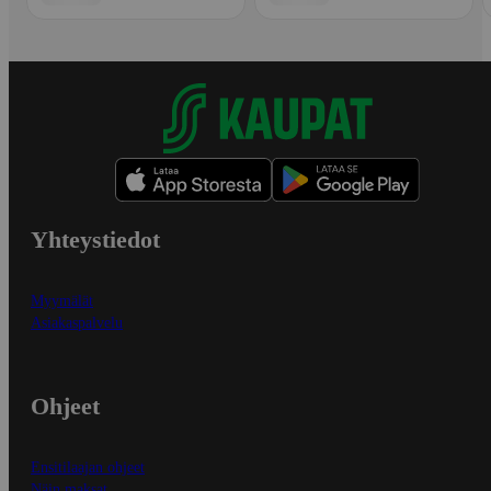
Yhteystiedot
Myymälät
Asiakaspalvelu
Ohjeet
Ensitilaajan ohjeet
Näin maksat