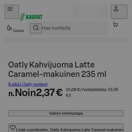
Hyppää sisältöön
Tuotteet
Oatly Kahvijuoma Latte
Caramel-makuinen 235 ml
Kaikki Oatly-tuotteet
vertailuhinta 10,09
Noin
2,37 €
10,09 €/l
n.
€/l
Valitse toimitustapa
Lisää suosikkeihin, Oatly Kahvijuoma Latte Caramel-makuinen