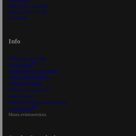
Näin tilaat ja muokkaat
Kaikki ohjeet ja vinkit
In English
Info
S-Business yrityksille
Oiva-raportit
Osuuskauppojen yhteystiedot
Tilaus- ja toimitusehdot
Tietosuojakäytäntö
Palvelun käyttöehdot
Saavutettavuus
Mobiilisovelluksen saavutettavuus
Mainostajalle
Muuta evästeasetuksia