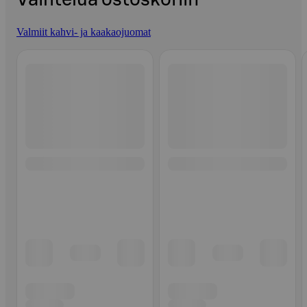
Valmiit kahvi- ja kaakaojuomat
Ohita listaus