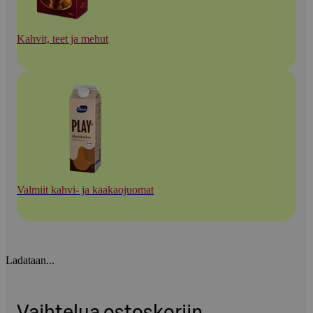
Kahvit, teet ja mehut
Valmiit kahvi- ja kaakaojuomat
Ladataan...
Vaihtelua ostoskoriin