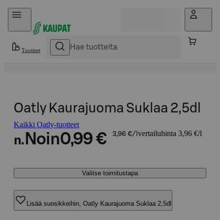
Hyppää sisältöön
Tuotteet
Oatly Kaurajuoma Suklaa 2,5dl
Kaikki Oatly-tuotteet
vertailuhinta 3,96 €/l
Noin
0,99 €
3,96 €/l
n.
Valitse toimitustapa
Lisää suosikkeihin, Oatly Kaurajuoma Suklaa 2,5dl