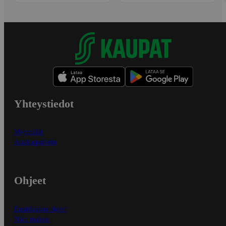
Yhteystiedot
Myymälät
Asiakaspalvelu
Ohjeet
Ensitilaajan ohjeet
Näin maksat