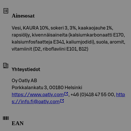
Ainesosat
Vesi, KAURA 10%, sokeri 3, 3%, kaakaojauhe 1%,
rapsiöljy, kivennäisaineita (kalsiumkarbonaatti E170,
kalsiumfosfaatteja E341, kaliumjodidi), suola, aromit,
vitamiinit (D2, riboflaviini E101, B12)
Yhteystiedot
Oy Oatly AB
Porkkalankatu 3, 00180 Helsinki
https://www.oatly.com
, +46 (0)418 47 55 00,
http
s://info.fi@oatly.com
EAN