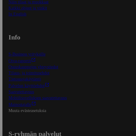
Näin tilaat ja muokkaat
Kaikki ohjeet ja vinkit
In English
Info
S-Business yrityksille
Oiva-raportit
Osuuskauppojen yhteystiedot
Tilaus- ja toimitusehdot
Tietosuojakäytäntö
Palvelun käyttöehdot
Saavutettavuus
Mobiilisovelluksen saavutettavuus
Mainostajalle
Muuta evästeasetuksia
S-ryhmän palvelut