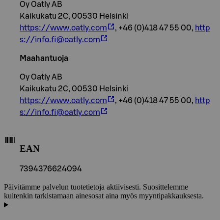
Oy Oatly AB
Kaikukatu 2C, 00530 Helsinki
https://www.oatly.com
, +46 (0)418 47 55 00,
http
s://info.fi@oatly.com
Maahantuoja
Oy Oatly AB
Kaikukatu 2C, 00530 Helsinki
https://www.oatly.com
, +46 (0)418 47 55 00,
http
s://info.fi@oatly.com
EAN
7394376624094
Päivitämme palvelun tuotetietoja aktiivisesti. Suosittelemme
kuitenkin tarkistamaan ainesosat aina myös myyntipakkauksesta.