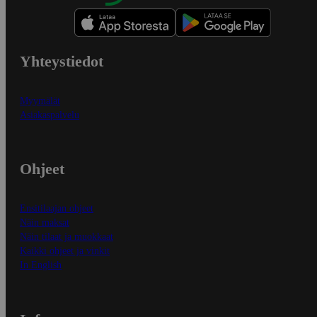
Yhteystiedot
Myymälät
Asiakaspalvelu
Ohjeet
Ensitilaajan ohjeet
Näin maksat
Näin tilaat ja muokkaat
Kaikki ohjeet ja vinkit
In English