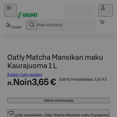
Hyppää sisältöön
Tuotteet
Oatly Matcha Mansikan maku
Kaurajuoma 1 L
Kaikki Oatly-tuotteet
vertailuhinta 3,65 €/l
Noin
3,65 €
3,65 €/l
n.
Valitse toimitustapa
Lisää suosikkeihin, Oatly Matcha Mansikan maku Kaurajuoma