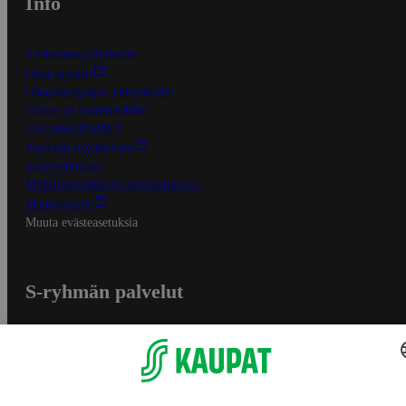
Info
S-Business yrityksille
Oiva-raportit
Osuuskauppojen yhteystiedot
Tilaus- ja toimitusehdot
Tietosuojakäytäntö
Palvelun käyttöehdot
Saavutettavuus
Mobiilisovelluksen saavutettavuus
Mainostajalle
Muuta evästeasetuksia
S-ryhmän palvelut
S-ryhmä
Asiakasomistajuus
Yhteishyvä Ruoka -sovellus
S-ostoslista -sovellus