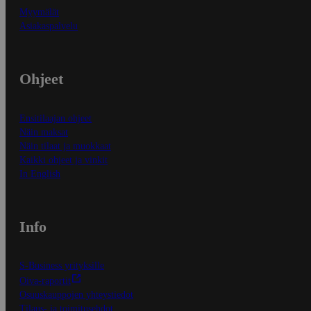
Myymälät
Asiakaspalvelu
Ohjeet
Ensitilaajan ohjeet
Näin maksat
Näin tilaat ja muokkaat
Kaikki ohjeet ja vinkit
In English
Info
S-Business yrityksille
Oiva-raportit
Osuuskauppojen yhteystiedot
Tilaus- ja toimitusehdot