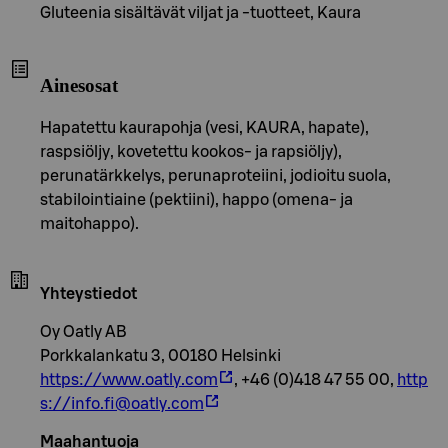
Gluteenia sisältävät viljat ja -tuotteet, Kaura
Ainesosat
Hapatettu kaurapohja (vesi, KAURA, hapate),
raspsiöljy, kovetettu kookos- ja rapsiöljy),
perunatärkkelys, perunaproteiini, jodioitu suola,
stabilointiaine (pektiini), happo (omena- ja
maitohappo).
Yhteystiedot
Oy Oatly AB
Porkkalankatu 3, 00180 Helsinki
https://www.oatly.com
, +46 (0)418 47 55 00,
http
s://info.fi@oatly.com
Maahantuoja