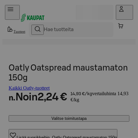
Hyppää sisältöön
Tuotteet
Oatly Oatspread maustamaton
150g
Kaikki Oatly-tuotteet
vertailuhinta 14,93
Noin
2,24 €
14,93 €/kg
n.
€/kg
Valitse toimitustapa
Lisää suosikkeihin, Oatly Oatspread maustamaton 150g