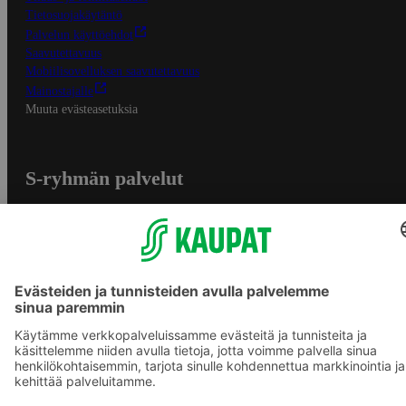
Tietosuojakäytäntö
Palvelun käyttöehdot
Saavutettavuus
Mobiilisovelluksen saavutettavuus
Mainostajalle
Muuta evästeasetuksia
S-ryhmän palvelut
S-ryhmä
Asiakasomistajuus
Yhteishyvä Ruoka -sovellus
S-ostoslista -sovellus
Prisma.fi
Sokos.fi
S-Pankki
Yhteishyvä
Sokos Hotels