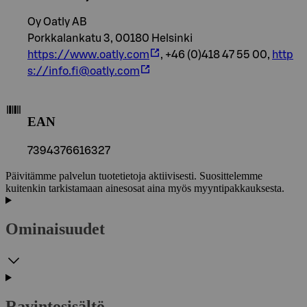
Oy Oatly AB
Porkkalankatu 3, 00180 Helsinki
https://www.oatly.com
, +46 (0)418 47 55 00,
http
s://info.fi@oatly.com
EAN
7394376616327
Päivitämme palvelun tuotetietoja aktiivisesti. Suosittelemme
kuitenkin tarkistamaan ainesosat aina myös myyntipakkauksesta.
Ominaisuudet
Ravintosisältö