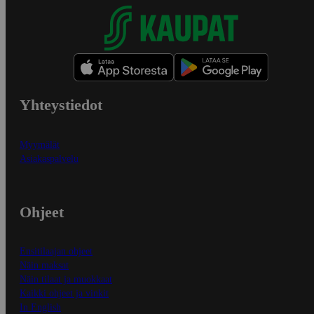
Yhteystiedot
Myymälät
Asiakaspalvelu
Ohjeet
Ensitilaajan ohjeet
Näin maksat
Näin tilaat ja muokkaat
Kaikki ohjeet ja vinkit
In English