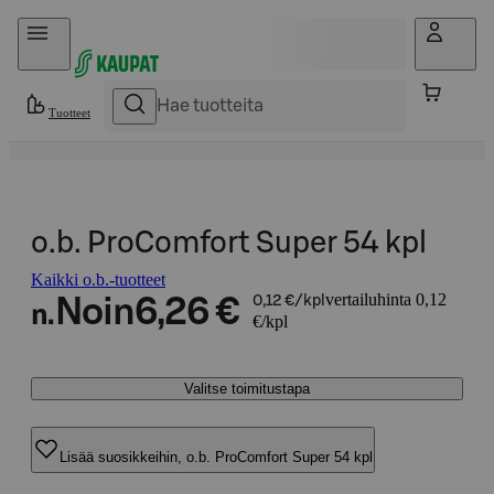
Hyppää sisältöön
Tuotteet
o.b. ProComfort Super 54 kpl
Kaikki o.b.-tuotteet
vertailuhinta 0,12
Noin
6,26 €
0,12 €/kpl
n.
€/kpl
Valitse toimitustapa
Lisää suosikkeihin, o.b. ProComfort Super 54 kpl