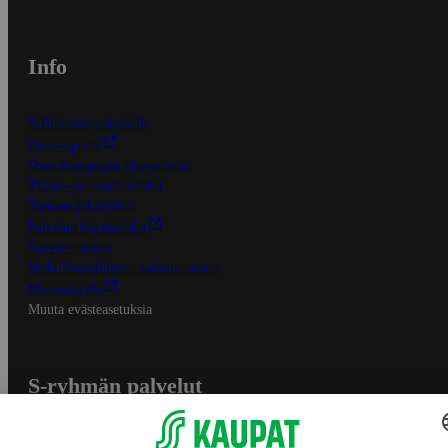
Info
S-Business yrityksille
Oiva-raportit
Osuuskauppojen yhteystiedot
Tilaus- ja toimitusehdot
Tietosuojakäytäntö
Palvelun käyttöehdot
Saavutettavuus
Mobiilisovelluksen saavutettavuus
Mainostajalle
Muuta evästeasetuksia
S-ryhmän palvelut
S-ryhmä