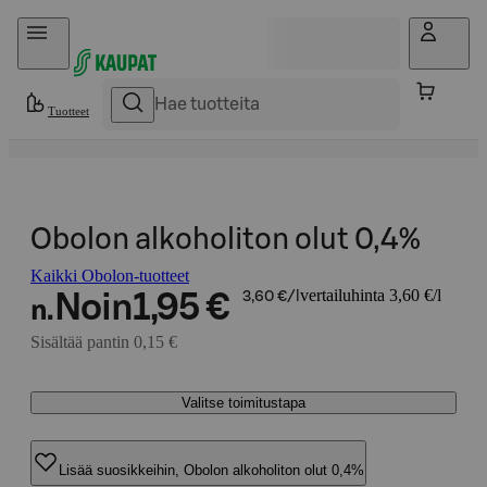
Hyppää sisältöön
Tuotteet
Obolon alkoholiton olut 0,4%
Kaikki Obolon-tuotteet
vertailuhinta 3,60 €/l
Noin
1,95 €
3,60 €/l
n.
Sisältää pantin 0,15 €
Valitse toimitustapa
Lisää suosikkeihin, Obolon alkoholiton olut 0,4%