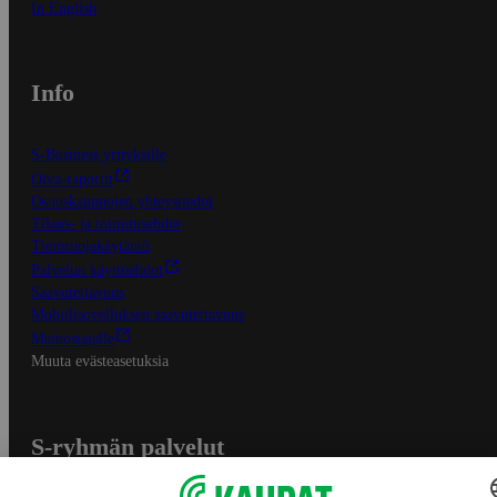
In English
Info
S-Business yrityksille
Oiva-raportit
Osuuskauppojen yhteystiedot
Tilaus- ja toimitusehdot
Tietosuojakäytäntö
Palvelun käyttöehdot
Saavutettavuus
Mobiilisovelluksen saavutettavuus
Mainostajalle
Muuta evästeasetuksia
S-ryhmän palvelut