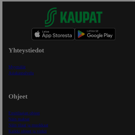
Yhteystiedot
Myymälät
Asiakaspalvelu
Ohjeet
Ensitilaajan ohjeet
Näin maksat
Näin tilaat ja muokkaat
Kaikki ohjeet ja vinkit