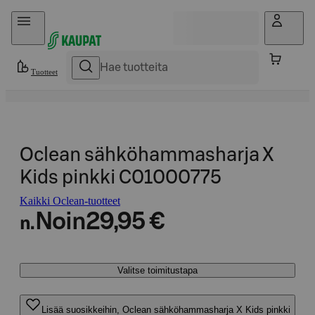
Hyppää sisältöön
Tuotteet
Oclean sähköhammasharja X
Kids pinkki C01000775
Kaikki Oclean-tuotteet
Noin
29,95 €
n.
Valitse toimitustapa
Lisää suosikkeihin, Oclean sähköhammasharja X Kids pinkki