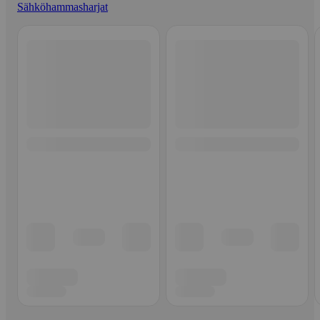
Sähköhammasharjat
Ohita listaus