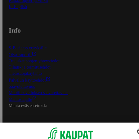
Kaikki ohjeet ja vinkit
In English
Info
S-Business yrityksille
Oiva-raportit
Osuuskauppojen yhteystiedot
Tilaus- ja toimitusehdot
Tietosuojakäytäntö
Palvelun käyttöehdot
Saavutettavuus
Mobiilisovelluksen saavutettavuus
Mainostajalle
Muuta evästeasetuksia
S-ryhmän palvelut