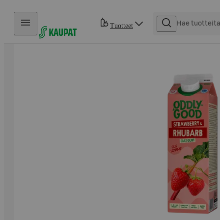
Hyppää sisältöön
Tuotteet