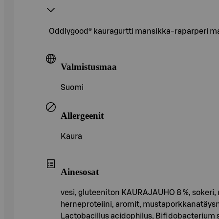
Oddlygood® kauragurtti mansikka-raparperi mai
Valmistusmaa
Suomi
Allergeenit
Kaura
Ainesosat
vesi, gluteeniton KAURAJAUHO 8 %, sokeri, ma
herneproteiini, aromit, mustaporkkanatäysmeh
Lactobacillus acidophilus, Bifidobacterium 