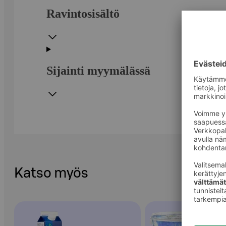
Ravintosisältö
Sijainti myymälässä
Katso myös