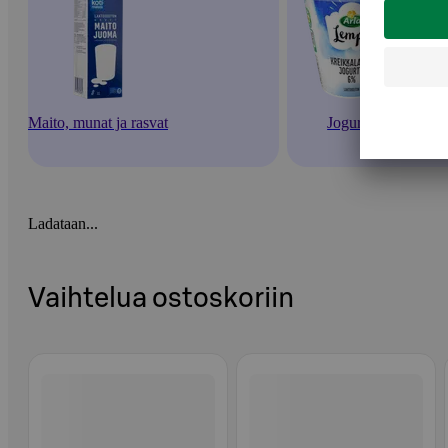
Maito, munat ja rasvat
Jogurtit
Ladataan...
Vaihtelua ostoskoriin
Ohita listaus