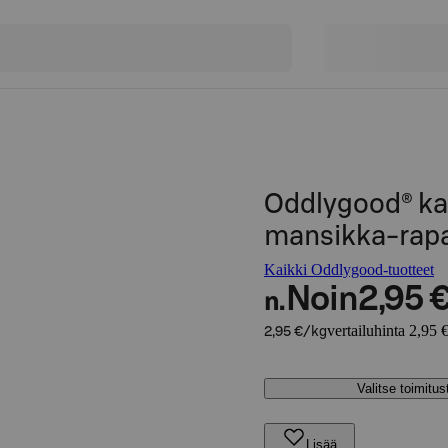
Oddlygood® kau
mansikka-rapa
Kaikki Oddlygood-tuotteet
Noin
2,95 
n.
vertailuhinta 2,95 
2,95 €/kg
Valitse toimitu
Lisää