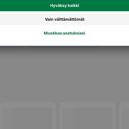
Kasvipohjaiset jogurtit