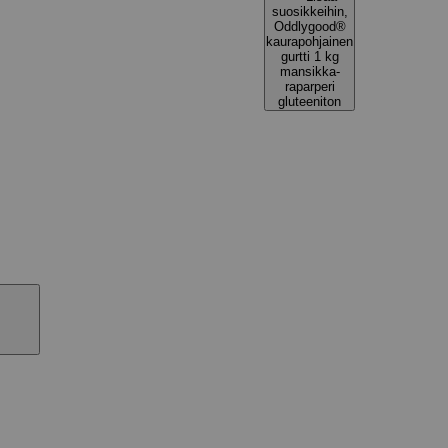
suosikkeihin,
Oddlygood®
kaurapohjainen
gurtti 1 kg
mansikka-
raparperi
gluteeniton