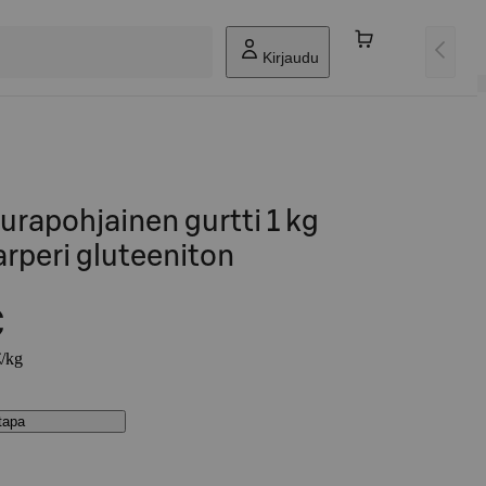
Kirjaudu
rapohjainen gurtti 1 kg
rperi gluteeniton
€
€/kg
stapa