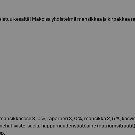
stuu kesältä! Makoisa yhdistelmä mansikkaa ja kirpakkaa ra
nsikkasose 3, 0 %, raparperi 3, 0 %, mansikka 2, 5 %, kasviölj
utiiviste, suola, happamuudensäätöaine (natriumsitraatit), vit
sp.