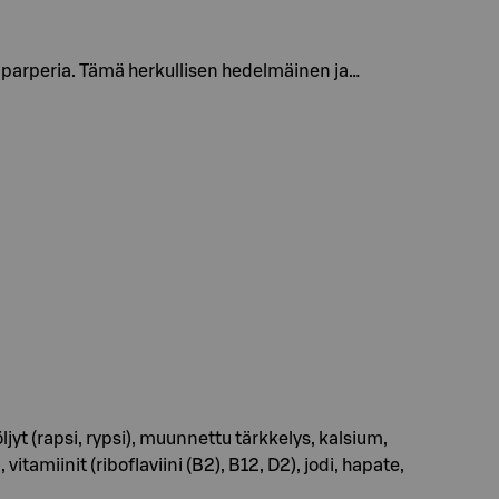
parperia. Tämä herkullisen hedelmäinen ja…
yt (rapsi, rypsi), muunnettu tärkkelys, kalsium,
amiinit (riboflaviini (B2), B12, D2), jodi, hapate,