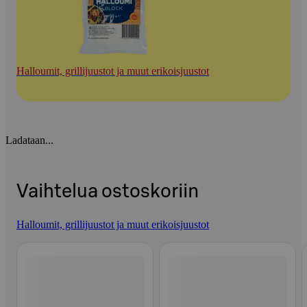
Halloumit, grillijuustot ja muut erikoisjuustot
Ladataan...
Vaihtelua ostoskoriin
Halloumit, grillijuustot ja muut erikoisjuustot
Ohita listaus