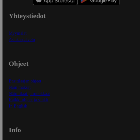
Yhteystiedot
Myymälät
Asiakaspalvelu
Ohjeet
Ensitilaajan ohjeet
Näin maksat
Näin tilaat ja muokkaat
Kaikki ohjeet ja vinkit
In English
Info