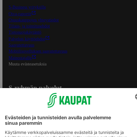
S-Business yrityksille
Oiva-raportit
Osuuskauppojen yhteystiedot
Tilaus- ja toimitusehdot
Tietosuojakäytäntö
Palvelun käyttöehdot
Saavutettavuus
Mobiilisovelluksen saavutettavuus
Mainostajalle
Muuta evästeasetuksia
S-ryhmän palvelut
S-ryhmä
Asiakasomistajuus
Yhteishyvä Ruoka -sovellus
S-ostoslista -sovellus
Prisma.fi