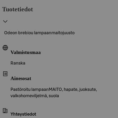
Tuotetiedot
Odeon brebiou lampaanmaitojuusto
Valmistusmaa
Ranska
Ainesosat
Pastöroitu lampaanMAITO, hapate, juoksute,
valkohomeviljelmä, suola
Yhteystiedot