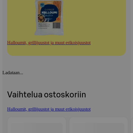
Halloumit, grillijuustot ja muut erikoisjuustot
Ladataan...
Vaihtelua ostoskoriin
Halloumit, grillijuustot ja muut erikoisjuustot
Ohita listaus