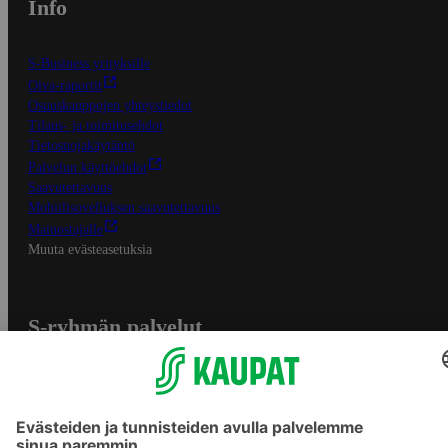
Info
S-Business yrityksille
Oiva-raportit
Osuuskauppojen yhteystiedot
Tilaus- ja toimitusehdot
Tietosuojakäytäntö
Palvelun käyttöehdot
Saavutettavuus
Mobiilisovelluksen saavutettavuus
Mainostajalle
Muuta evästeasetuksia
S-ryhmän palvelut
S-ryhmä
Asiakasomistajuus
Yhteishyvä Ruoka -sovellus