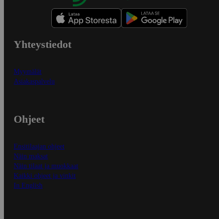
Yhteystiedot
Myymälät
Asiakaspalvelu
Ohjeet
Ensitilaajan ohjeet
Näin maksat
Näin tilaat ja muokkaat
Kaikki ohjeet ja vinkit
In English