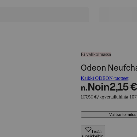
Ei valikoimassa
Odeon Neufchat
Kaikki ODEON-tuotteet
Noin
2,15 €
n.
vertailuhinta 10
107,50 €/kg
Valitse toimitu
Lisää
suosikkeihin,