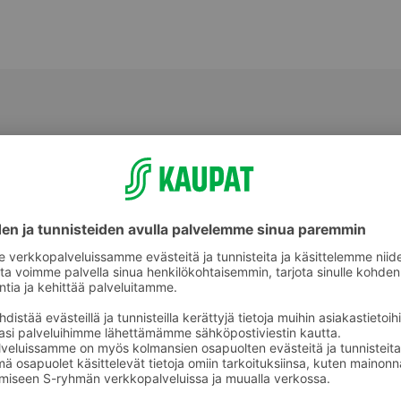
ot
Homejuustot