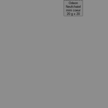
Odeon
Neufchatel
mini coeur
20 g x 20