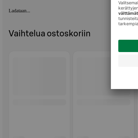
Ladataan...
Vaihtelua ostoskoriin
Ohita listaus