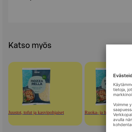
Katso myös
Juustot, tofut ja kasvipohjaiset
Ruoka- ja herkuttelujuust