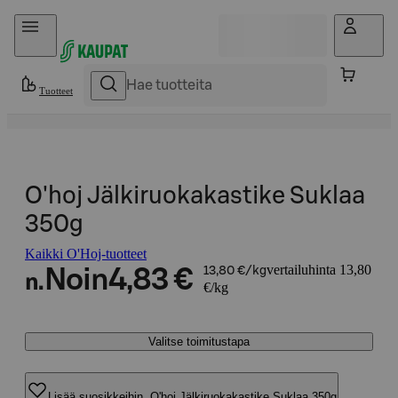
Hyppää sisältöön
Tuotteet
O'hoj Jälkiruokakastike Suklaa
350g
Kaikki O'Hoj-tuotteet
vertailuhinta 13,80
Noin
4,83 €
13,80 €/kg
n.
€/kg
Valitse toimitustapa
Lisää suosikkeihin, O'hoj Jälkiruokakastike Suklaa 350g