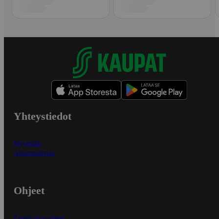
Yhteystiedot
Myymälät
Asiakaspalvelu
Ohjeet
Ensitilaajan ohjeet