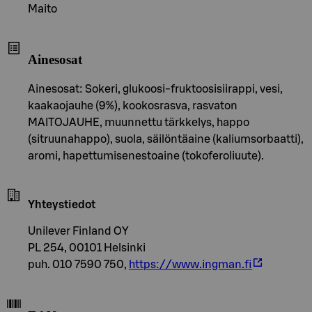
Maito
Ainesosat
Ainesosat: Sokeri, glukoosi-fruktoosisiirappi, vesi,
kaakaojauhe (9%), kookosrasva, rasvaton
MAITOJAUHE, muunnettu tärkkelys, happo
(sitruunahappo), suola, säilöntäaine (kaliumsorbaatti),
aromi, hapettumisenestoaine (tokoferoliuute).
Yhteystiedot
Unilever Finland OY
PL 254, 00101 Helsinki
puh. 010 7590 750,
https://www.ingman.fi