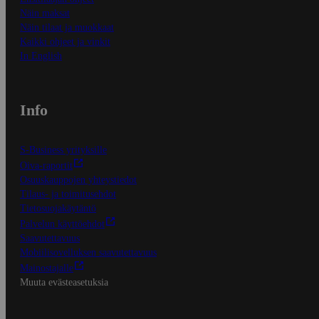
Näin maksat
Näin tilaat ja muokkaat
Kaikki ohjeet ja vinkit
In English
Info
S-Business yrityksille
Oiva-raportit
Osuuskauppojen yhteystiedot
Tilaus- ja toimitusehdot
Tietosuojakäytäntö
Palvelun käyttöehdot
Saavutettavuus
Mobiilisovelluksen saavutettavuus
Mainostajalle
Muuta evästeasetuksia