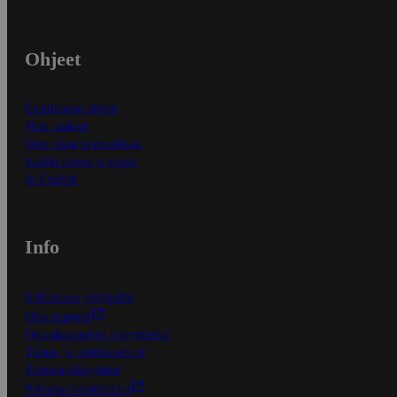
Ohjeet
Ensitilaajan ohjeet
Näin maksat
Näin tilaat ja muokkaat
Kaikki ohjeet ja vinkit
In English
Info
S-Business yrityksille
Oiva-raportit
Osuuskauppojen yhteystiedot
Tilaus- ja toimitusehdot
Tietosuojakäytäntö
Palvelun käyttöehdot