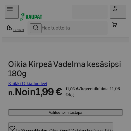
Hyppää sisältöön
Tuotteet
Oikia Kirpeä Vadelma kesäsipsi
180g
Kaikki Oikia-tuotteet
vertailuhinta 11,06
Noin
1,99 €
11,06 €/kg
n.
€/kg
Valitse toimitustapa
Lisää suosikkeihin, Oikia Kirpeä Vadelma kesäsipsi 180g