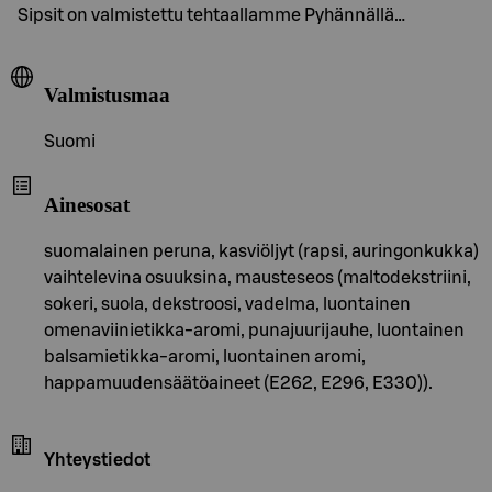
Sipsit on valmistettu tehtaallamme Pyhännällä…
Valmistusmaa
Suomi
Ainesosat
suomalainen peruna, kasviöljyt (rapsi, auringonkukka)
vaihtelevina osuuksina, mausteseos (maltodekstriini,
sokeri, suola, dekstroosi, vadelma, luontainen
omenaviinietikka-aromi, punajuurijauhe, luontainen
balsamietikka-aromi, luontainen aromi,
happamuudensäätöaineet (E262, E296, E330)).
Yhteystiedot