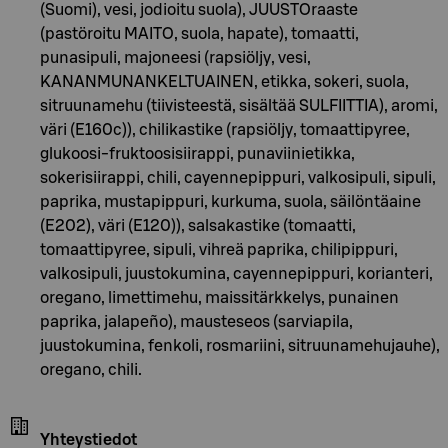
(Suomi), vesi, jodioitu suola), JUUSTOraaste
(pastöroitu MAITO, suola, hapate), tomaatti,
punasipuli, majoneesi (rapsiöljy, vesi,
KANANMUNANKELTUAINEN, etikka, sokeri, suola,
sitruunamehu (tiivisteestä, sisältää SULFIITTIA), aromi,
väri (E160c)), chilikastike (rapsiöljy, tomaattipyree,
glukoosi-fruktoosisiirappi, punaviinietikka,
sokerisiirappi, chili, cayennepippuri, valkosipuli, sipuli,
paprika, mustapippuri, kurkuma, suola, säilöntäaine
(E202), väri (E120)), salsakastike (tomaatti,
tomaattipyree, sipuli, vihreä paprika, chilipippuri,
valkosipuli, juustokumina, cayennepippuri, korianteri,
oregano, limettimehu, maissitärkkelys, punainen
paprika, jalapeño), mausteseos (sarviapila,
juustokumina, fenkoli, rosmariini, sitruunamehujauhe),
oregano, chili.
Yhteystiedot