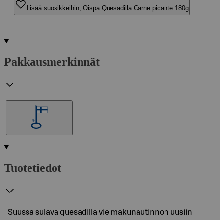
Lisää suosikkeihin, Oispa Quesadilla Carne picante 180g
Pakkausmerkinnät
Tuotetiedot
Suussa sulava quesadilla vie makunautinnon uusiin