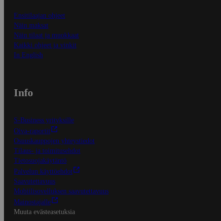
Ensitilaajan ohjeet
Näin maksat
Näin tilaat ja muokkaat
Kaikki ohjeet ja vinkit
In English
Info
S-Business yrityksille
Oiva-raportit
Osuuskauppojen yhteystiedot
Tilaus- ja toimitusehdot
Tietosuojakäytäntö
Palvelun käyttöehdot
Saavutettavuus
Mobiilisovelluksen saavutettavuus
Mainostajalle
Muuta evästeasetuksia