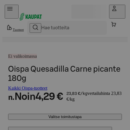
Hyppää sisältöön
Tuotteet
Ei valikoimassa
Oispa Quesadilla Carne picante
180g
Kaikki Oispa-tuotteet
vertailuhinta 23,83
Noin
4,29 €
23,83 €/kg
n.
€/kg
Valitse toimitustapa