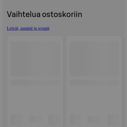
Vaihtelua ostoskoriin
Leivät, paninit ja wrapit
Ohita listaus