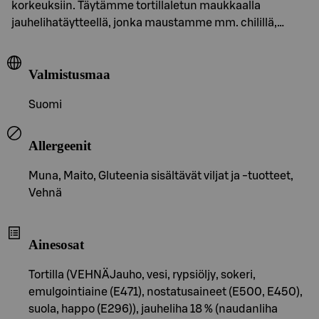
korkeuksiin. Täytämme tortillaletun maukkaalla
jauhelihatäytteellä, jonka maustamme mm. chilillä,…
Valmistusmaa
Suomi
Allergeenit
Muna, Maito, Gluteenia sisältävät viljat ja -tuotteet,
Vehnä
Ainesosat
Tortilla (VEHNÄJauho, vesi, rypsiöljy, sokeri,
emulgointiaine (E471), nostatusaineet (E500, E450),
suola, happo (E296)), jauheliha 18 % (naudanliha