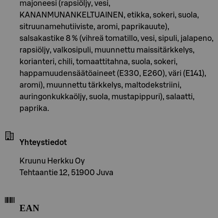
majoneesi (rapsiöljy, vesi,
KANANMUNANKELTUAINEN, etikka, sokeri, suola,
sitruunamehutiiviste, aromi, paprikauute),
salsakastike 8 % (vihreä tomatillo, vesi, sipuli, jalapeno,
rapsiöljy, valkosipuli, muunnettu maissitärkkelys,
korianteri, chili, tomaattitahna, suola, sokeri,
happamuudensäätöaineet (E330, E260), väri (E141),
aromi), muunnettu tärkkelys, maltodekstriini,
auringonkukkaöljy, suola, mustapippuri), salaatti,
paprika.
Yhteystiedot
Kruunu Herkku Oy
Tehtaantie 12, 51900 Juva
EAN