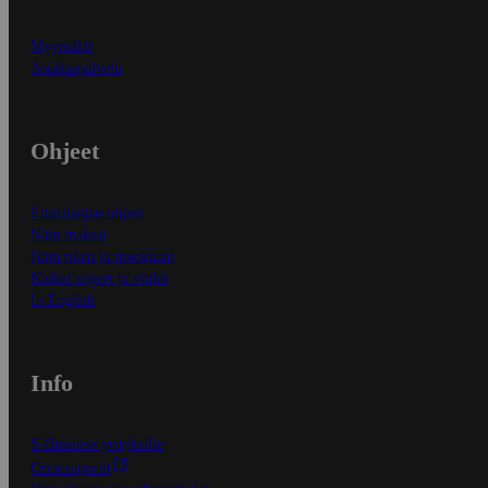
Myymälät
Asiakaspalvelu
Ohjeet
Ensitilaajan ohjeet
Näin maksat
Näin tilaat ja muokkaat
Kaikki ohjeet ja vinkit
In English
Info
S-Business yrityksille
Oiva-raportit