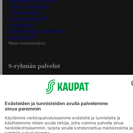
Osuuskauppojen yhteystiedot
Tilaus- ja toimitusehdot
Tietosuojakäytäntö
Palvelun käyttöehdot
Saavutettavuus
Mobiilisovelluksen saavutettavuus
Mainostajalle
Muuta evästeasetuksia
S-ryhmän palvelut
S-ryhmä
Asiakasomistajuus
Yhteishyvä Ruoka -sovellus
S-ostoslista -sovellus
Prisma.fi
Sokos.fi
S-Pankki
Yhteishyvä