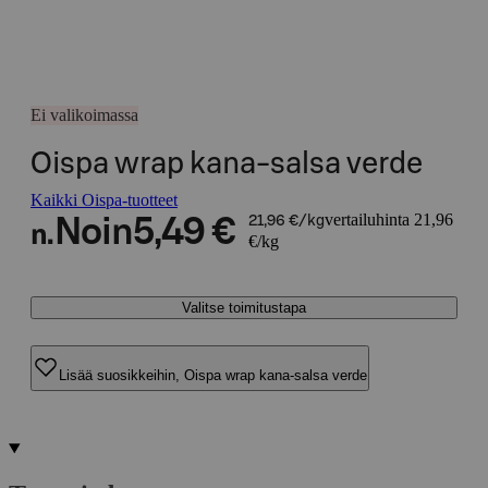
Ei valikoimassa
Oispa wrap kana-salsa verde
Kaikki Oispa-tuotteet
vertailuhinta 21,96
Noin
5,49 €
21,96 €/kg
n.
€/kg
Valitse toimitustapa
Lisää suosikkeihin, Oispa wrap kana-salsa verde