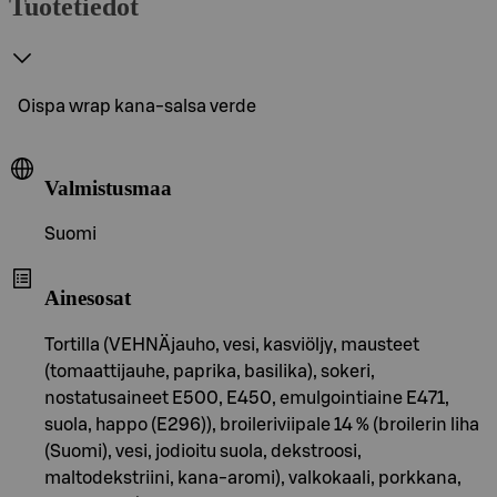
Tuotetiedot
Oispa wrap kana-salsa verde
Valmistusmaa
Suomi
Ainesosat
Tortilla (VEHNÄjauho, vesi, kasviöljy, mausteet
(tomaattijauhe, paprika, basilika), sokeri,
nostatusaineet E500, E450, emulgointiaine E471,
suola, happo (E296)), broileriviipale 14 % (broilerin liha
(Suomi), vesi, jodioitu suola, dekstroosi,
maltodekstriini, kana-aromi), valkokaali, porkkana,