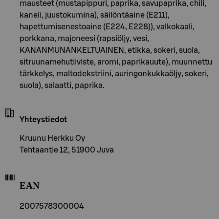
mausteet (mustapippuri, paprika, savupaprika, chili,
kaneli, juustokumina), säilöntäaine (E211),
hapettumisenestoaine (E224, E228)), valkokaali,
porkkana, majoneesi (rapsiöljy, vesi,
KANANMUNANKELTUAINEN, etikka, sokeri, suola,
sitruunamehutiiviste, aromi, paprikauute), muunnettu
tärkkelys, maltodekstriini, auringonkukkaöljy, sokeri,
suola), salaatti, paprika.
Yhteystiedot
Kruunu Herkku Oy
Tehtaantie 12, 51900 Juva
EAN
2007578300004