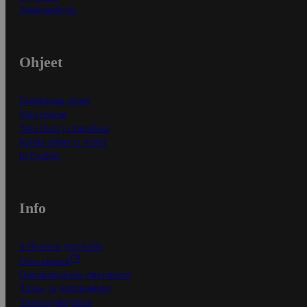
Asiakaspalvelu
Ohjeet
Ensitilaajan ohjeet
Näin maksat
Näin tilaat ja muokkaat
Kaikki ohjeet ja vinkit
In English
Info
S-Business yrityksille
Oiva-raportit
Osuuskauppojen yhteystiedot
Tilaus- ja toimitusehdot
Tietosuojakäytäntö