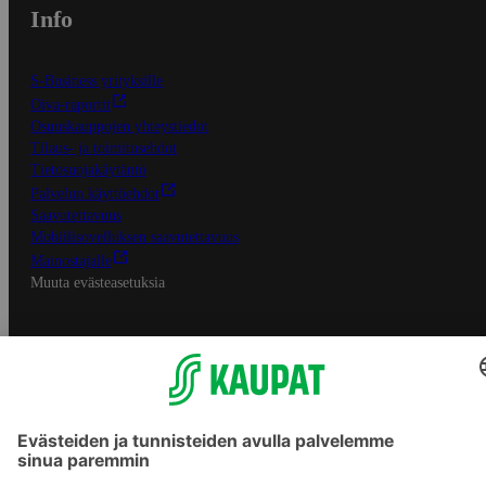
Info
S-Business yrityksille
Oiva-raportit
Osuuskauppojen yhteystiedot
Tilaus- ja toimitusehdot
Tietosuojakäytäntö
Palvelun käyttöehdot
Saavutettavuus
Mobiilisovelluksen saavutettavuus
Mainostajalle
Muuta evästeasetuksia
S-ryhmän palvelut
S-ryhmä
Asiakasomistajuus
Yhteishyvä Ruoka -sovellus