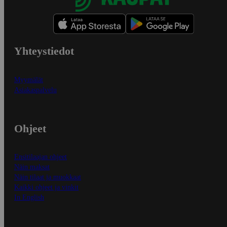
Yhteystiedot
Myymälät
Asiakaspalvelu
Ohjeet
Ensitilaajan ohjeet
Näin maksat
Näin tilaat ja muokkaat
Kaikki ohjeet ja vinkit
In English