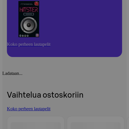
Koko perheen lautapelit
Ladataan...
Vaihtelua ostoskoriin
Koko perheen lautapelit
Ohita listaus