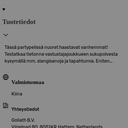
Tuotetiedot
Tässä partypelissä nuoret haastavat vanhemmat!
Testatkaa tietonne vastustajajoukkueen sukupolvesta
kysymällä mm. slangisanoja ja tapahtumia. Eniten…
Valmistusmaa
Kiina
Yhteystiedot
Goliath B.V.
Vijzelpad 80, 8051KR Hattem, Netherlands