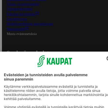
Tilaus- ja toimitusehdot
Tietosuojakäytäntö
Palvelun käyttöehdot
Saavutettavuus
Mobiilisovelluksen saavutettavuus
Mainostajalle
Muuta evästeasetuksia
S-ryhmän palvelut
S-ryhmä
Asiakasomistajuus
Yhteishyvä Ruoka -sovellus
S-ostoslista -sovellus
Prisma.fi
Sokos.fi
S-Pankki
Yhteishyvä