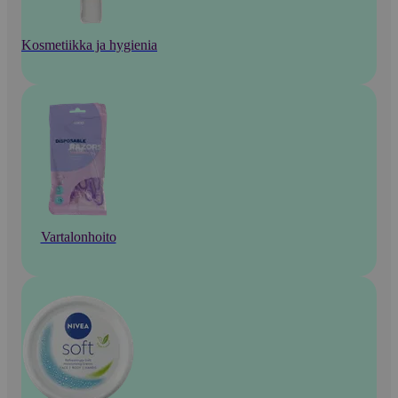
Kosmetiikka ja hygienia
Vartalonhoito