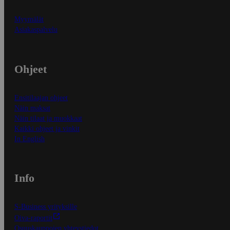
Myymälät
Asiakaspalvelu
Ohjeet
Ensitilaajan ohjeet
Näin maksat
Näin tilaat ja muokkaat
Kaikki ohjeet ja vinkit
In English
Info
S-Business yrityksille
Oiva-raportit
Osuuskauppojen yhteystiedot