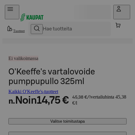
Hyppää sisältöön
Tuotteet
Ei valikoimassa
O'Keeffe's vartalovoide
pumppupullo 325ml
Kaikki O'Keeffe's-tuotteet
vertailuhinta 45,38
Noin
14,75 €
45,38 €/l
n.
€/l
Valitse toimitustapa