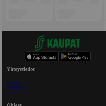
Yhteystiedot
Myymälät
Asiakaspalvelu
Ohjeet