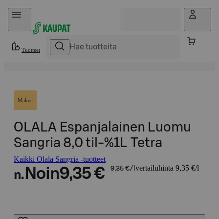
Hyppää sisältöön
Tuotteet
Makea
OLALA Espanjalainen Luomu
Sangria 8,0 til-%1L Tetra
Kaikki Olala Sangria -tuotteet
vertailuhinta 9,35 €/l
Noin
9,35 €
9,35 €/l
n.