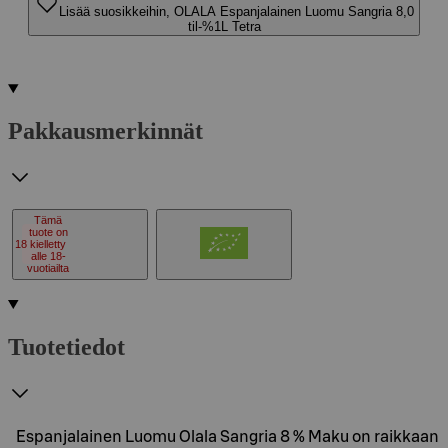
Lisää suosikkeihin, OLALA Espanjalainen Luomu Sangria 8,0
til-%1L Tetra
Pakkausmerkinnät
Tämä
tuote on
18
kielletty
alle 18-
vuotiailta
Tuotetiedot
Espanjalainen Luomu Olala Sangria 8 % Maku on raikkaan