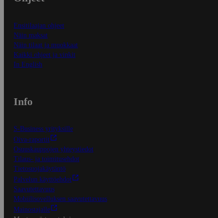
Ensitilaajan ohjeet
Näin maksat
Näin tilaat ja muokkaat
Kaikki ohjeet ja vinkit
In English
Info
S-Business yrityksille
Oiva-raportit
Osuuskauppojen yhteystiedot
Tilaus- ja toimitusehdot
Tietosuojakäytäntö
Palvelun käyttöehdot
Saavutettavuus
Mobiilisovelluksen saavutettavuus
Mainostajalle