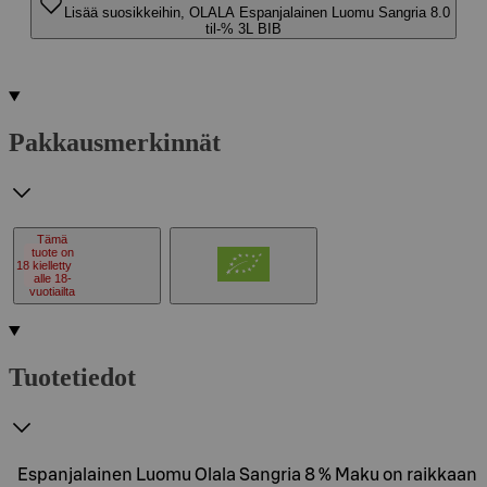
Lisää suosikkeihin, OLALA Espanjalainen Luomu Sangria 8.0
til-% 3L BIB
Pakkausmerkinnät
Tämä
tuote on
18
kielletty
alle 18-
vuotiailta
Tuotetiedot
Espanjalainen Luomu Olala Sangria 8 % Maku on raikkaan