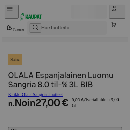
Hyppää sisältöön
Tuotteet
Makea
OLALA Espanjalainen Luomu
Sangria 8.0 til-% 3L BIB
Kaikki Olala Sangria -tuotteet
vertailuhinta 9,00
Noin
27,00 €
9,00 €/l
n.
€/l