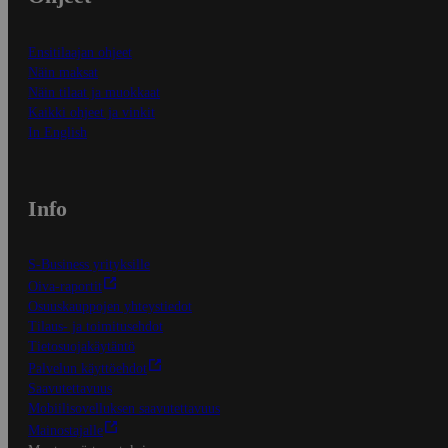
Ensitilaajan ohjeet
Näin maksat
Näin tilaat ja muokkaat
Kaikki ohjeet ja vinkit
In English
Info
S-Business yrityksille
Oiva-raportit
Osuuskauppojen yhteystiedot
Tilaus- ja toimitusehdot
Tietosuojakäytäntö
Palvelun käyttöehdot
Saavutettavuus
Mobiilisovelluksen saavutettavuus
Mainostajalle