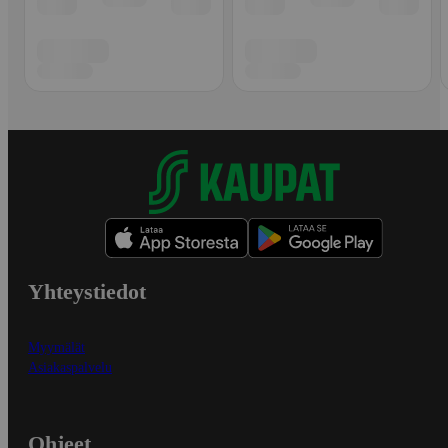
Yhteystiedot
Myymälät
Asiakaspalvelu
Ohjeet