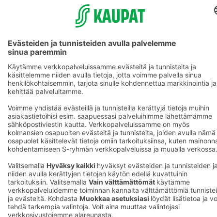
S-ryhmä
Asiakasomistajuus
Yhteishyvä Ruoka -sovellus
S-ostoslista -sovellus
Prisma.fi
Sokos.fi
S-Pankki
Yhteishyvä
Sokos Hotels
Raflaamo
F
© SOK, Fleminginkatu 34 / PL1, 00088 S-Ryhmä