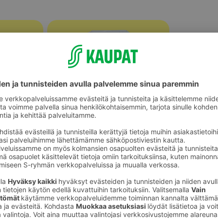
Halloumit, grillijuustot ja muut
ot
erikoisjuustot