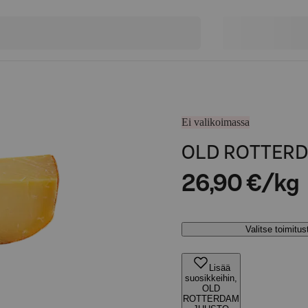
Ei valikoimassa
OLD ROTTER
26,90 €/kg
Valitse toimitu
Lisää
suosikkeihin,
OLD
ROTTERDAM