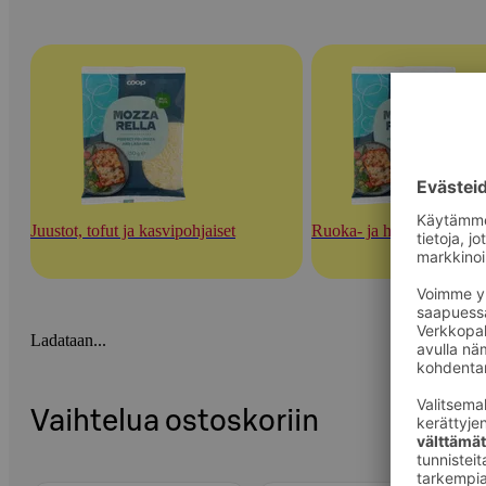
Juustot, tofut ja kasvipohjaiset
Ruoka- ja herkuttelujuust
Ladataan...
Vaihtelua ostoskoriin
Ohita listaus