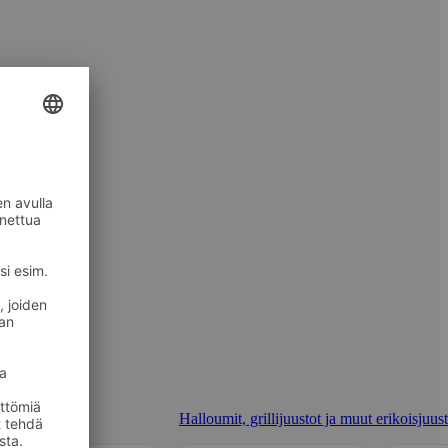
Halloumit, grillijuustot ja muut erikoisjuus