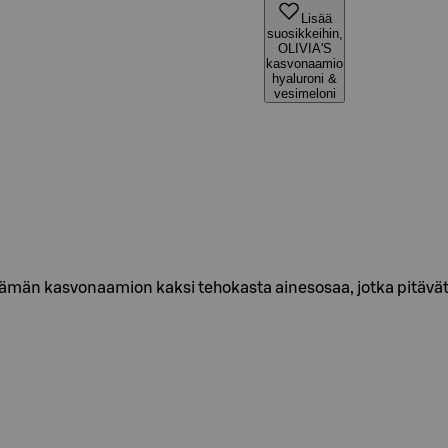
Lisää
suosikkeihin,
OLIVIA'S
kasvonaamio
hyaluroni &
vesimeloni
 tämän kasvonaamion kaksi tehokasta ainesosaa, jotka pitävät