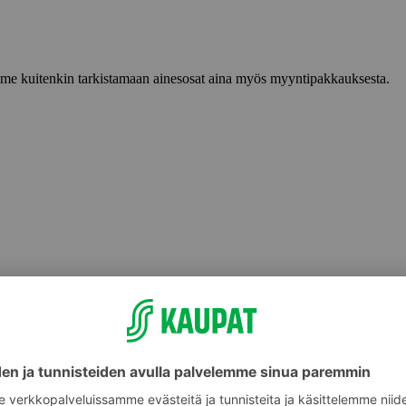
lemme kuitenkin tarkistamaan ainesosat aina myös myyntipakkauksesta.