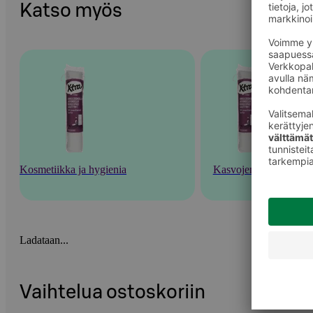
Katso myös
Kosmetiikka ja hygienia
Kasvojenhoito
Ladataan...
Vaihtelua ostoskoriin