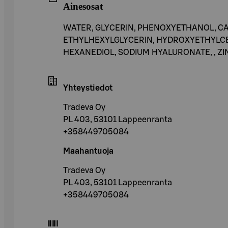
Ainesosat
WATER, GLYCERIN, PHENOXYETHANOL, C
ETHYLHEXYLGLYCERIN, HYDROXYETHYLCEL
HEXANEDIOL, SODIUM HYALURONATE, , Z
Yhteystiedot
Tradeva Oy
PL 403, 53101 Lappeenranta
+358449705084
Maahantuoja
Tradeva Oy
PL 403, 53101 Lappeenranta
+358449705084