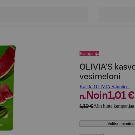
Kampanja
OLIVIA'S kasv
vesimeloni
Kaikki OLIVIA'S-tuotteet
Noin
1,01 €
n.
1,19 €
Alin hinta kampanjaa 
Valitse toimitu