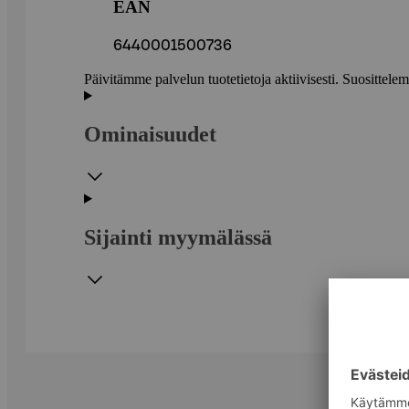
EAN
6440001500736
Päivitämme palvelun tuotetietoja aktiivisesti. Suositte
Ominaisuudet
Sijainti myymälässä