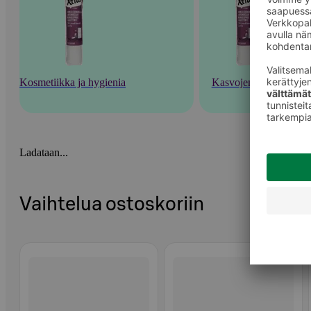
Kosmetiikka ja hygienia
Kasvojenhoito
Ladataan...
Vaihtelua ostoskoriin
Ohita listaus