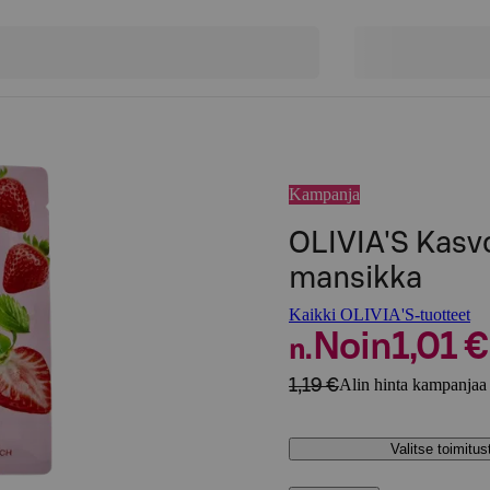
Kampanja
OLIVIA'S Kasv
mansikka
Kaikki OLIVIA'S-tuotteet
Noin
1,01 €
n.
1,19 €
Alin hinta kampanjaa 
Valitse toimitu