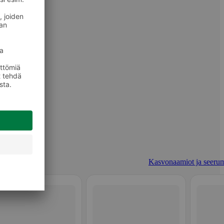
Kasvonaamiot ja seerum