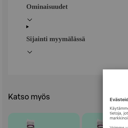
Ominaisuudet
Sijainti myymälässä
Katso myös