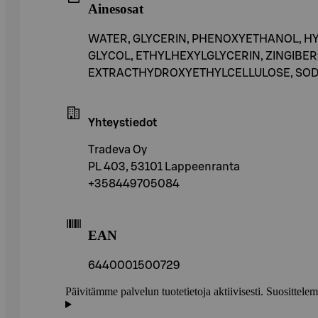
Ainesosat
WATER, GLYCERIN, PHENOXYETHANOL, H
GLYCOL, ETHYLHEXYLGLYCERIN, ZINGIBER
EXTRACTHYDROXYETHYLCELLULOSE, SODI
Yhteystiedot
Tradeva Oy
PL 403, 53101 Lappeenranta
+358449705084
EAN
6440001500729
Päivitämme palvelun tuotetietoja aktiivisesti. Suositte