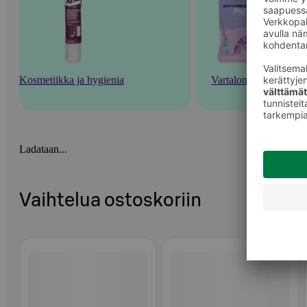
Kosmetiikka ja hygienia
Vartalonhoito
Ladataan...
Vaihtelua ostoskoriin
Ohita listaus