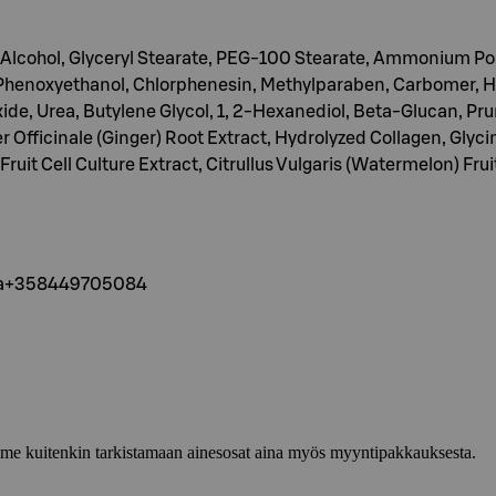
yl Alcohol, Glyceryl Stearate, PEG-100 Stearate, Ammonium Pol
 Phenoxyethanol, Chlorphenesin, Methylparaben, Carbomer, H
de, Urea, Butylene Glycol, 1, 2-Hexanediol, Beta-Glucan, Pru
Officinale (Ginger) Root Extract, Hydrolyzed Collagen, Glyci
ruit Cell Culture Extract, Citrullus Vulgaris (Watermelon) Frui
nta+358449705084
lemme kuitenkin tarkistamaan ainesosat aina myös myyntipakkauksesta.