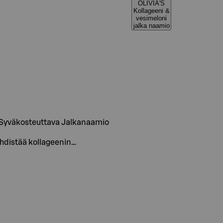
OLIVIA'S
Kollageeni &
vesimeloni
jalka naamio
i Syväkosteuttava Jalkanaamio
 yhdistää kollageenin…