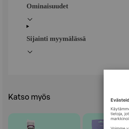
Ominaisuudet
Sijainti myymälässä
Katso myös