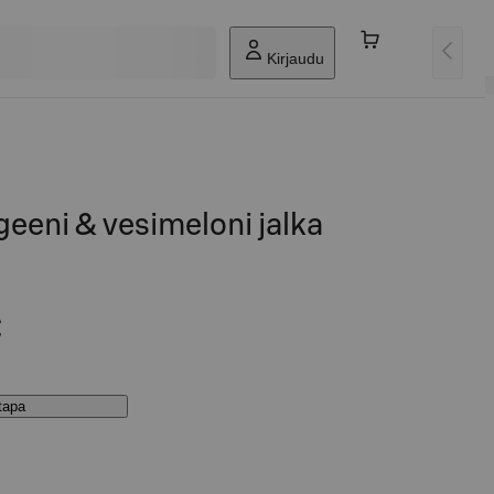
Kirjaudu
geeni & vesimeloni jalka
€
stapa