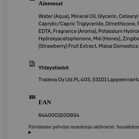
Ainesosat
Water (Aqua), Mineral Oil, Glycerin, Cetear
Caprylic/Capric Triglyceride, Dimethicone,
EDTA, Fragrance (Aroma), Potassium Hydroxi
Hydroxyacetophenone, Mel (Honey), Zingiber 
(Strawberry) Fruit Extract, Malus Domestica F
Yhteystiedot
Tradeva Oy Ltd.PL 403, 53101 Lappeenra
EAN
6440001500934
Päivitämme palvelun tuotetietoja aktiivisesti. Suositte