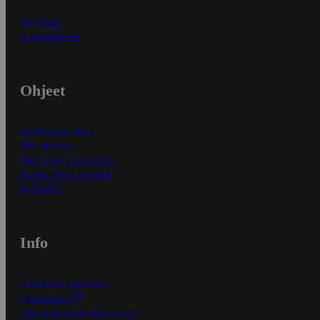
Myymälät
Asiakaspalvelu
Ohjeet
Ensitilaajan ohjeet
Näin maksat
Näin tilaat ja muokkaat
Kaikki ohjeet ja vinkit
In English
Info
S-Business yrityksille
Oiva-raportit
Osuuskauppojen yhteystiedot