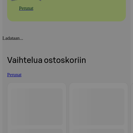
Perunat
Ladataan...
Vaihtelua ostoskoriin
Perunat
Ohita listaus