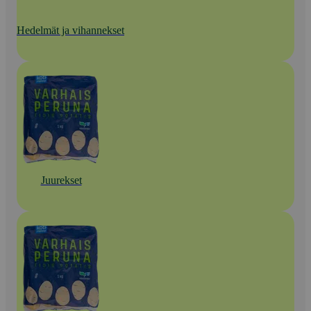
Hedelmät ja vihannekset
Juurekset