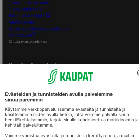
Tilaus- ja toimitusehdot
Tietosuojakäytäntö
Palvelun käyttöehdot
Saavutettavuus
Mobiilisovelluksen saavutettavuus
Mainostajalle
Muuta evästeasetuksia
S-ryhmän palvelut
S-ryhmä
Asiakasomistajuus
Yhteishyvä Ruoka -sovellus
S-ostoslista -sovellus
Prisma.fi
Sokos.fi
S-Pankki
Yhteishyvä
Sokos Hotels