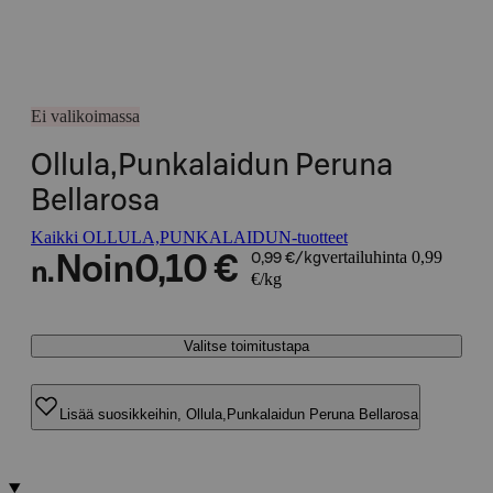
Ei valikoimassa
Ollula,Punkalaidun Peruna
Bellarosa
Kaikki OLLULA,PUNKALAIDUN-tuotteet
vertailuhinta 0,99
Noin
0,10 €
0,99 €/kg
n.
€/kg
Valitse toimitustapa
Lisää suosikkeihin, Ollula,Punkalaidun Peruna Bellarosa