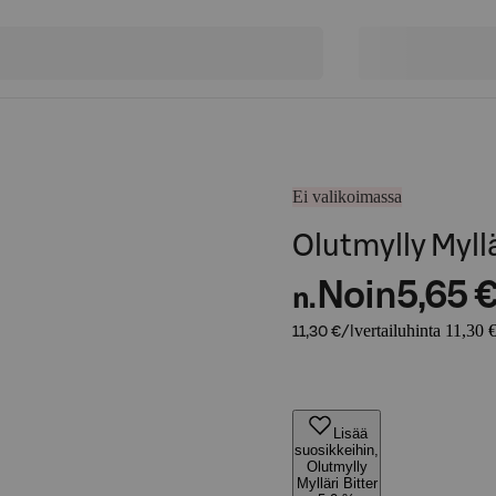
Ei valikoimassa
Olutmylly Myllä
Noin
5,65 
n.
vertailuhinta 11,30 €
11,30 €/l
Lisää
suosikkeihin,
Olutmylly
Mylläri Bitter