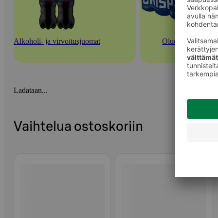
Alkoholi- ja virvoitusjuomat
Oluet
Ladataan...
Vaihtelua ostoskoriin
Ohita listaus