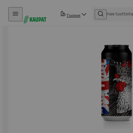
Hyppää sisältöön
Tuotteet