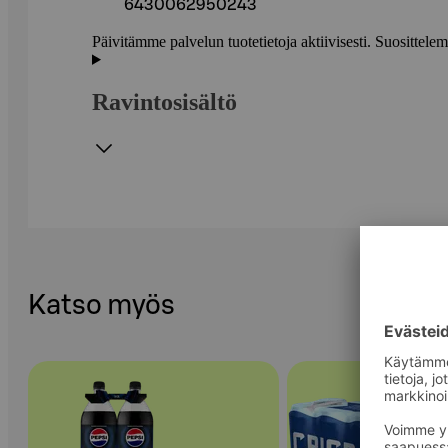
6430062950243
Päivitämme palvelun tuotetietoja aktiivisesti. Suositte
Ravintosisältö
Katso myös