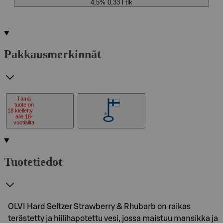
4,5% 0,33 l tlk
Pakkausmerkinnät
Tämä
tuote on
18
kielletty
alle 18-
vuotiailta
Tuotetiedot
OLVI Hard Seltzer Strawberry & Rhubarb on raikas
terästetty ja hiilihapotettu vesi, jossa maistuu mansikka ja