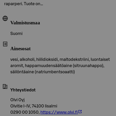
raparperi. Tuote on…
Valmistusmaa
Suomi
Ainesosat
vesi, alkoholi, hiilidioksidi, maltodekstriini, luontaiset
aromit, happamuudensäätöaine (sitruunahappo),
säilöntäaine (natriumbentsoaatti)
Yhteystiedot
Olvi Oyj
Olvitie I-IV, 74100 Iisalmi
0290 00 1050,
https://www.olvi.fi