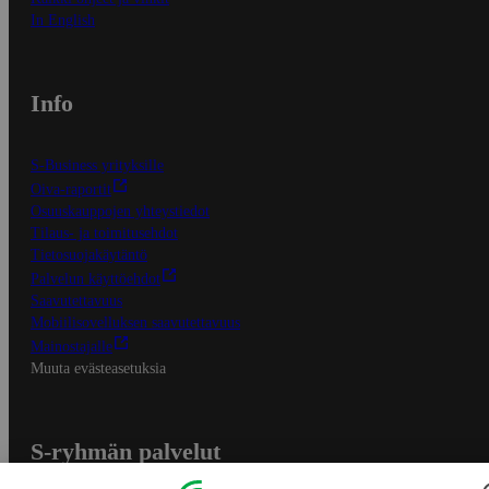
In English
Info
S-Business yrityksille
Oiva-raportit
Osuuskauppojen yhteystiedot
Tilaus- ja toimitusehdot
Tietosuojakäytäntö
Palvelun käyttöehdot
Saavutettavuus
Mobiilisovelluksen saavutettavuus
Mainostajalle
Muuta evästeasetuksia
S-ryhmän palvelut