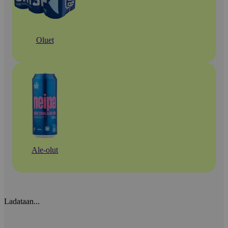
Oluet
Ale-olut
Ladataan...