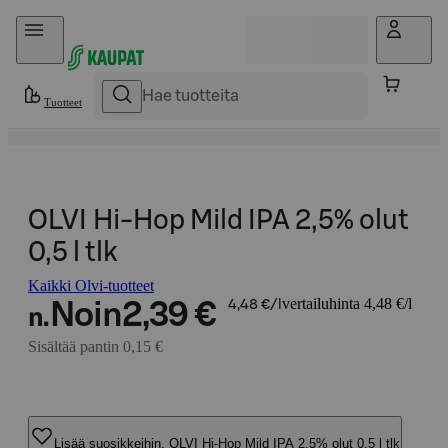
Hyppää sisältöön
Tuotteet
OLVI Hi-Hop Mild IPA 2,5% olut
0,5 l tlk
Kaikki Olvi-tuotteet
vertailuhinta 4,48 €/l
Noin
2,39 €
4,48 €/l
n.
Sisältää pantin 0,15 €
Lisää suosikkeihin, OLVI Hi-Hop Mild IPA 2,5% olut 0,5 l tlk