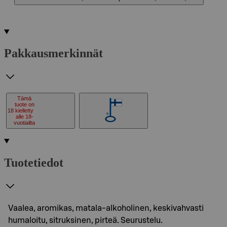
Pakkausmerkinnät
Tämä
tuote on
18
kielletty
alle 18-
vuotiailta
Tuotetiedot
Vaalea, aromikas, matala-alkoholinen, keskivahvasti
humaloitu, sitruksinen, pirteä. Seurustelu.