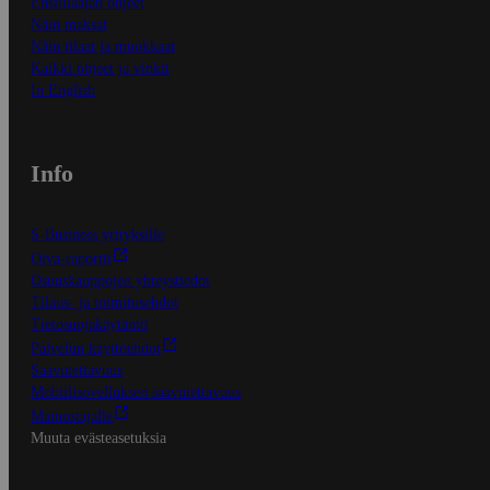
Ensitilaajan ohjeet
Näin maksat
Näin tilaat ja muokkaat
Kaikki ohjeet ja vinkit
In English
Info
S-Business yrityksille
Oiva-raportit
Osuuskauppojen yhteystiedot
Tilaus- ja toimitusehdot
Tietosuojakäytäntö
Palvelun käyttöehdot
Saavutettavuus
Mobiilisovelluksen saavutettavuus
Mainostajalle
Muuta evästeasetuksia