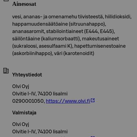
Ainesosat
vesi, ananas- ja omenamehu tiivisteestä, hiilidioksidi,
happamuudensäätöaine (sitruunahappo),
ananasaromit, stabilointiaineet (E444, E445),
säilöntäaine (kaliumsorbaatti), makeutusaineet
(sukraloosi, asesulfaami K), hapettumisenestoaine
(askorbiinihappo), väri (karotenoidit)
Yhteystiedot
Olvi Oyj
Olvitie I-IV, 74100 Iisalmi
0290001050,
https://www.olvi.fi
Valmistaja
Olvi Oyj
Olvitie I-IV, 74100 Iisalmi