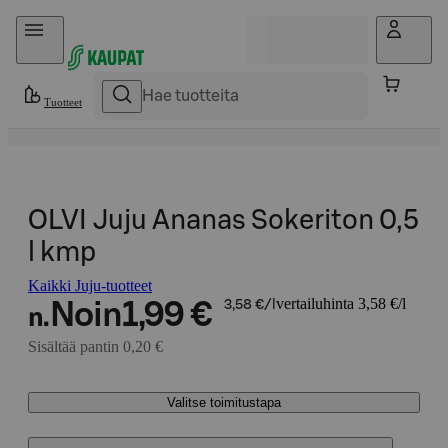
Hyppää sisältöön
Tuotteet
OLVI Juju Ananas Sokeriton 0,5
l kmp
Kaikki Juju-tuotteet
vertailuhinta 3,58 €/l
Noin
1,99 €
3,58 €/l
n.
Sisältää pantin 0,20 €
Valitse toimitustapa