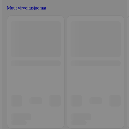
Muut virvoitusjuomat
Ohita listaus