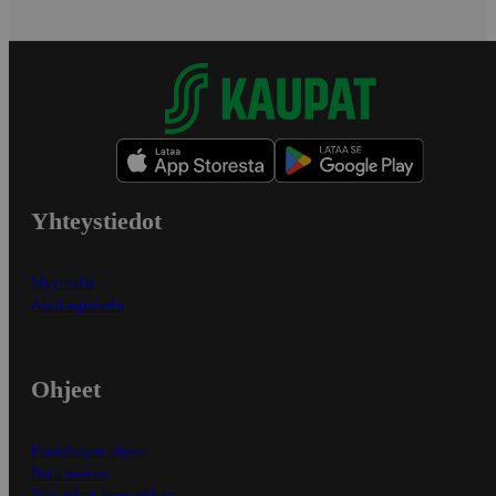
Yhteystiedot
Myymälät
Asiakaspalvelu
Ohjeet
Ensitilaajan ohjeet
Näin maksat
Näin tilaat ja muokkaat