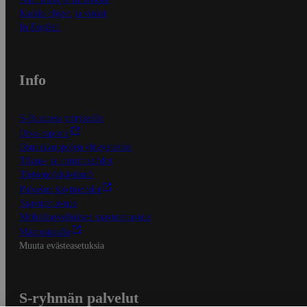
Kaikki ohjeet ja vinkit
In English
Info
S-Business yrityksille
Oiva-raportit
Osuuskauppojen yhteystiedot
Tilaus- ja toimitusehdot
Tietosuojakäytäntö
Palvelun käyttöehdot
Saavutettavuus
Mobiilisovelluksen saavutettavuus
Mainostajalle
Muuta evästeasetuksia
S-ryhmän palvelut