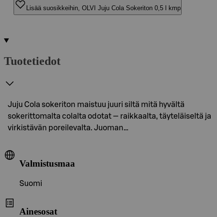
Lisää suosikkeihin, OLVI Juju Cola Sokeriton 0,5 l kmp
Tuotetiedot
Juju Cola sokeriton maistuu juuri siltä mitä hyvältä
sokerittomalta colalta odotat — raikkaalta, täyteläiseltä ja
virkistävän poreilevalta. Juoman…
Valmistusmaa
Suomi
Ainesosat