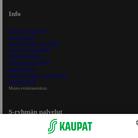
Info
S-Business yrityksille
Oiva-raportit
Osuuskauppojen yhteystiedot
Tilaus- ja toimitusehdot
Tietosuojakäytäntö
Palvelun käyttöehdot
Saavutettavuus
Mobiilisovelluksen saavutettavuus
Mainostajalle
Muuta evästeasetuksia
S-ryhmän palvelut
S-ryhmä
Asiakasomistajuus