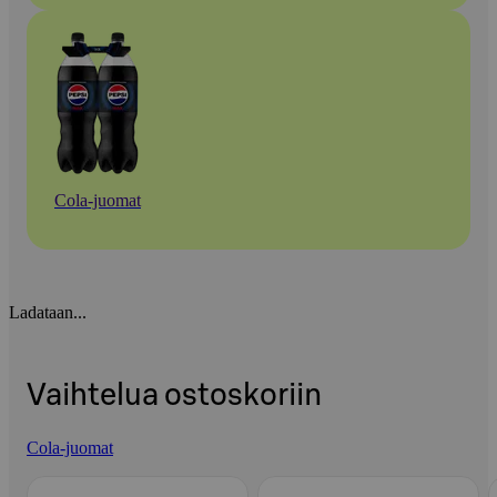
Cola-juomat
Ladataan...
Vaihtelua ostoskoriin
Cola-juomat
Ohita listaus