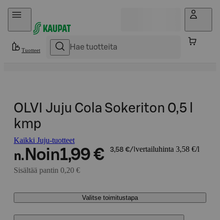
Hyppää sisältöön
Tuotteet
OLVI Juju Cola Sokeriton 0,5 l
kmp
Kaikki Juju-tuotteet
vertailuhinta 3,58 €/l
Noin
1,99 €
3,58 €/l
n.
Sisältää pantin 0,20 €
Valitse toimitustapa