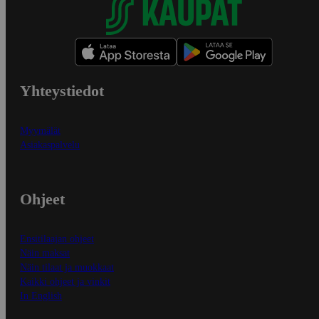
Yhteystiedot
Myymälät
Asiakaspalvelu
Ohjeet
Ensitilaajan ohjeet
Näin maksat
Näin tilaat ja muokkaat
Kaikki ohjeet ja vinkit
In English