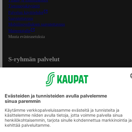
Tilaus- ja toimitusehdot
Tietosuojakäytäntö
Palvelun käyttöehdot
Saavutettavuus
Mobiilisovelluksen saavutettavuus
Mainostajalle
Muuta evästeasetuksia
S-ryhmän palvelut
S-ryhmä
Asiakasomistajuus
Yhteishyvä Ruoka -sovellus
S-ostoslista -sovellus
Prisma.fi
Sokos.fi
S-Pankki
Yhteishyvä
Sokos Hotels