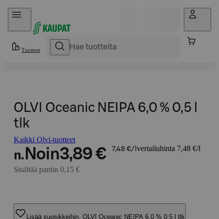
Hyppää sisältöön
Tuotteet
OLVI Oceanic NEIPA 6,0 % 0,5 l
tlk
Kaikki Olvi-tuotteet
vertailuhinta 7,48 €/l
Noin
3,89 €
7,48 €/l
n.
Sisältää pantin 0,15 €
Lisää suosikkeihin, OLVI Oceanic NEIPA 6,0 % 0,5 l tlk