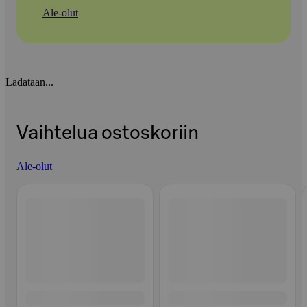
Ale-olut
Ladataan...
Vaihtelua ostoskoriin
Ale-olut
Ohita listaus