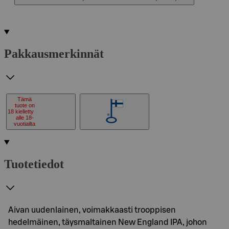
Pakkausmerkinnät
Tämä
tuote on
18
kielletty
alle 18-
vuotiailta
Tuotetiedot
Aivan uudenlainen, voimakkaasti trooppisen
hedelmäinen, täysmaltainen New England IPA, johon