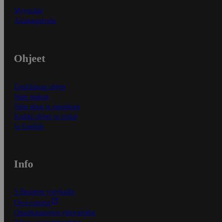
Myymälät
Asiakaspalvelu
Ohjeet
Ensitilaajan ohjeet
Näin maksat
Näin tilaat ja muokkaat
Kaikki ohjeet ja vinkit
In English
Info
S-Business yrityksille
Oiva-raportit
Osuuskauppojen yhteystiedot