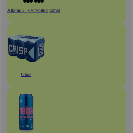
Alkoholi- ja virvoitusjuomat
Oluet