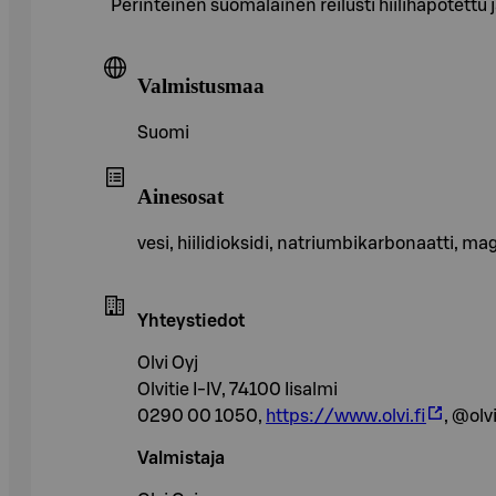
Perinteinen suomalainen reilusti hiilihapotett
Valmistusmaa
Suomi
Ainesosat
vesi, hiilidioksidi, natriumbikarbonaatti, ma
Yhteystiedot
Olvi Oyj
Olvitie I-IV, 74100 Iisalmi
0290 00 1050,
https://www.olvi.fi
, @olv
Valmistaja