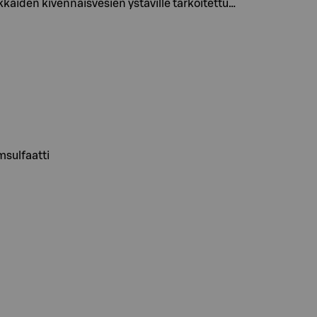
kaiden kivennäisvesien ystäville tarkoitettu…
msulfaatti