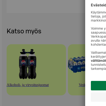
Katso myös
Alkoholi- ja virvoitusjuomat
Vedet