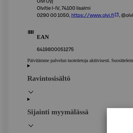
Olvi Oyj
Olvitie I-IV, 74100 Iisalmi
0290 00 1050,
https://www.olvi.fi
, @olv
EAN
6419800051275
Päivitämme palvelun tuotetietoja aktiivisesti. Suositte
Ravintosisältö
Sijainti myymälässä