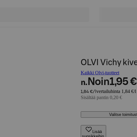
OLVI Vichy kiv
Kaikki Olvi-tuotteet
Noin
1,95 €
n.
vertailuhinta 1,84 €/l
1,84 €/l
Sisältää pantin 0,20 €
Valitse toimitu
Lisää
suosikkeihin,