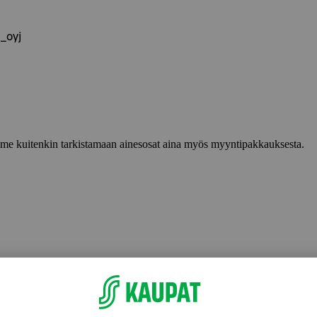
i_oyj
lemme kuitenkin tarkistamaan ainesosat aina myös myyntipakkauksesta.