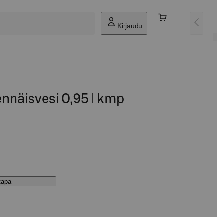
Kirjaudu
ennäisvesi 0,95 l kmp
stapa