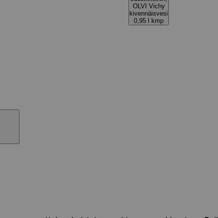
OLVI Vichy
kivennäisvesi
0,95 l kmp