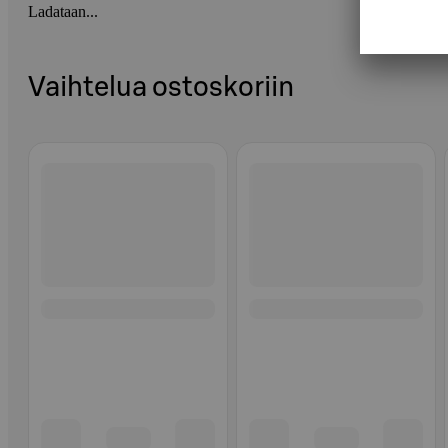
Ladataan...
Vaihtelua ostoskoriin
Ohita listaus