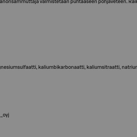
u janonsammuttaja valmistetaan puhtaaseen pohjaveteen. Raik
gnesiumsulfaatti, kaliumbikarbonaatti, kaliumsitraatti, natriu
i_oyj